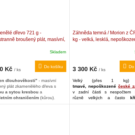
detoxikačního elixíru
(ideálně
potřebuje alespoň 4-6 hodin
"nabití")..
nělé dřevo 721 g -
Záhněda temná / Morion z Č
tranně broušený plát, masívní,
kg - velká, lesklá, nepoškoz
letně ohraničený
Madagaskar.
Přírodní kvalitní záhněda. Č
Skladem
x 15 x 1,4 cm
Republika (Dolní Bory). 18 x 
cm
Do košíku
Do 
00 Kč
3 300 Kč
/ ks
/ ks
n dlouhověkosti"
- masívní
Velký (přes 1 kg) k
ený plát zkamenělého dřeva s
tmavé, nepoškozené
české 
ou a sytou kresbou
a
v zadní části s nespočtem l
etním ohraničením
(kůrou).
různě velkých a často
kři
 nejen jako interiérová dekorace
průhledných
dorostlých "zho
 Šuej pomocník, ale i silná
krystalů (
"Samoléčitel"
). Mnoh
žka pro přípravu
harmonizační
(včetně podlouhlých disponu
- "elixíru dlouhověkosti"
(více o
vnitřní duhou
(
"Dévický 
ech ZDE).
Záhněda má kompletně za
rýhování a orna