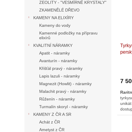
na ší
ZEOLITY - "VESMÍRNÉ KRYSTALY"
(kryst
ZKAMENĚLÉ DŘEVO
KAMENY NA ELIXÍRY
Kameny do vody
Kamenné podložky na přípravu
elixírů
Tyrky
KVALITNÍ NÁRAMKY
persk
Apatit - náramky
přírod
Avanturín - náramky
cm. Í
Křišťál pravý - náramky
Lapis lazuli - náramky
7 5
Magnezit (Howlit) - náramky
Malachit pravý - náramky
Rarit
tyrkys
Růženín - náramky
unikát
Turmalín skoryl - náramky
dostu
KAMENY Z ČR A SR
prakt
výraz
Achát z ČR
odstí
Ametyst z ČR
zelen