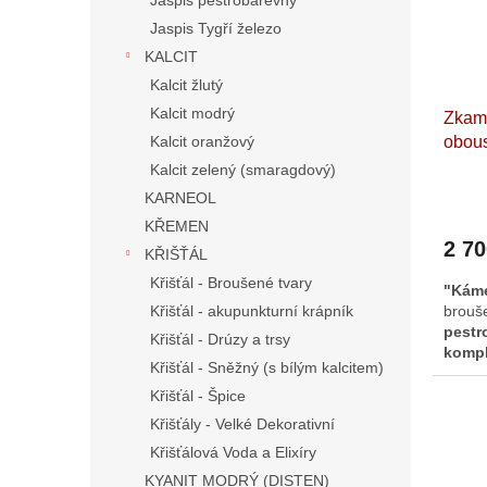
Jaspis pestrobarevný
Jaspis Tygří železo
KALCIT
Kalcit žlutý
Kalcit modrý
Zkame
Kalcit oranžový
obous
komp
Kalcit zelený (smaragdový)
18,5 
KARNEOL
KŘEMEN
2 7
KŘIŠŤÁL
Křišťál - Broušené tvary
"Káme
Křišťál - akupunkturní krápník
brouš
pestr
Křišťál - Drúzy a trsy
kompl
Křišťál - Sněžný (s bílým kalcitem)
Vhodný
a Feng
Křišťál - Špice
podlo
Křišťály - Velké Dekorativní
vody
Křišťálová Voda a Elixíry
elixír
KYANIT MODRÝ (DISTEN)