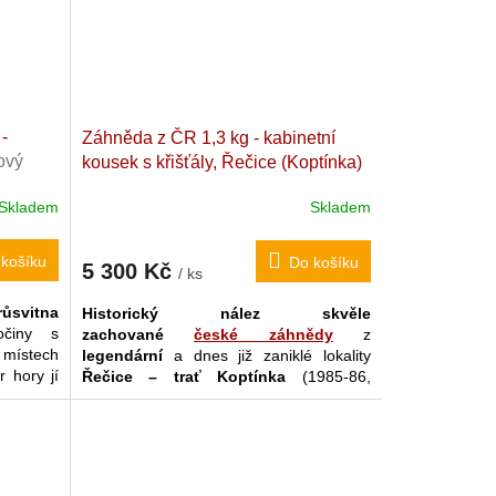
 nález z
-
Záhněda z ČR 1,3 kg - kabinetní
ový
kousek s křišťály, Řečice (Koptínka)
4 x 10
1985-86
Sbírkový historický nález.
Skladem
Skladem
Česká Republika 15,2 x 8,6 x 7,4 cm
košíku
Do košíku
5 300 Kč
/ ks
itna
Historický nález skvěle
činy s
zachované
české záhnědy
z
 místech
legendární
a dnes již zaniklé lokality
r hory jí
Řečice – trať Koptínka
(1985-86,
loše bez
A.Staněk). Dominantou tohoto
masívního skvostu
je svrchní hustý a
kompletní "koberec" dokonale
zakončených lesklých a třpytivých
krystalů
průsvitných záhněd
,