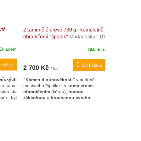
yté
Zkamenělé dřevo 730 g - kompletně
ohraničený "špalek"
Madagaskar. 10
)
x 7,8 x 7,1 cm
Skladem
Skladem
o. 94 g
košíku
Do košíku
2 700 Kč
/ ks
biřských
"Kámen dlouhověkosti"
v podobě
ém tónu,
masívního "špalku", s
kompletním
eštěn do
ohraničením
(kůrou),
rovnou
kam byl
základnou
a
broušenou svrchní
 letech.
plochou
pro zvýraznění pestré kresby.
račných
Nepřehlédnutelná interiérová dekorace i
také o
silný Feng Šuej harmonizér.
bavování
hodný je
lenici s
,
silně