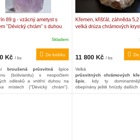
ín 89 g - vzácný ametyst s
Křemen, křišťál, záhněda 5,2 
nem "Dévický chrám" s duhou
velká drúza chrámových krys
dní, kvalitní broušená špice.
Výběrová křemenná drúza.
Skladem
e. 6,1 x 3,3 x 2,5 cm
Madagaskar. 28 x 26 x 9,5 c
Do košíku
Do 
50 Kč
11 800 Kč
/ ks
/ ks
tní
broušená průsvitná
špice
Velká form
ínu (bolivianitu) s nespočtem
průsvitných chrámových kř
ivých odlesků a vnitřní duhou na
špic
, kdy ty dominantněj
ika místech ("Dévický chrám").
obepínány ještě hnízdy dalších
čný a řídce se vyskytující krystal, v
krystalů). Drúza dispo
 se snoubí hluboká
ochranná,
harmonizačními,
oboustr
ňující a spirituální moc
ametystu
ukončenými křišťály
a 
imistickým
a
Sluncem nabitým
záhnědami. Spodní část 
em.
masívního shluku je téměř 
zajišťuje
naprostou stabilitu
na
nádhernou podívanou n
"Chrámové městečko"
.