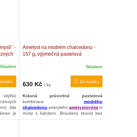
osti
.
křemene
plně ukkončené
a
průsvitné
.
Tento impozantní sběratelský skvost z
legendární saské lokality
Niederschlag
s
"magickou" hmotností (1,234 kg) ještě
doplňují přírodní akcenty
zářivě
oranžového limonitu
.
mysli" -
Ametyst na modrém chalcedonu -
různých
157 g, výjimečná pastelová
lný na
kombinace, bez horniny
Ametystová
Skladem
Skladem
roko
drúza na chalcedonu, broušená.
Madagaskar. 8 x 5,2 x 3,3 cm
košíku
Do košíku
630 Kč
/ ks
 vějířků
Krásná průsvitná pastelová
anžových
kombinace
modrého
em). Jde
chalcedonu
pokrytého
ametyst
ovými
krystaly,
kámen je
místy s kalcitem. Broušený skvost bez
potřeby
přebytečné horniny
. Výjimečné spojení
 v jehož
kamenů vzájemně se doplňujících ve
sti"
. Ve
svých schopnostech, zejména v
celkové
éna pro
energetické očistě
a podpoře