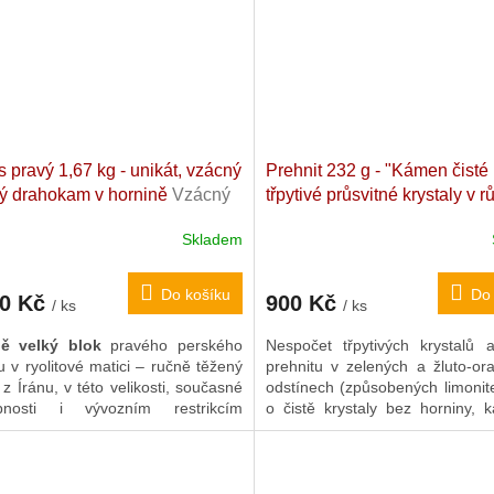
řku (krystaly čelně) ani naležato
hlubokého klidu a bezstarostn
aly vzhúru).
s pravý 1,67 kg - unikát, vzácný
Prehnit 232 g - "Kámen čisté 
ý drahokam v hornině
Vzácný
třpytivé průsvitné krystaly v 
ní tyrkys v ryolitu. 16 x 10 x 9
odstínech
Přírodní, postavite
Skladem
rán (Níšápúr)
výšku. 8,7 x 5,5 x 4,9 cm. Ma
Do košíku
Do 
00 Kč
900 Kč
/ ks
/ ks
ně velký blok
pravého perského
Nespočet třpytivých krystalů a
u v ryolitové matici – ručně těžený
prehnitu v zelených a žluto-or
 z Íránu, v této velikosti, současné
odstínech (způsobených limonit
pnosti i vývozním restrikcím
o čistě krystaly bez horniny, 
icky nesehnatelný. Minerál tvoří
postavitalený na výšku bez 
né žíly a hnízda
v široké škále
stojánku. Prehnit je kámen,
nů od
nebeské modři až po sytě
přítomnosti
"neexistují staro
ou
.
Unikátní sběratelský skvost
Feng Šuej uplatnitelný zejm