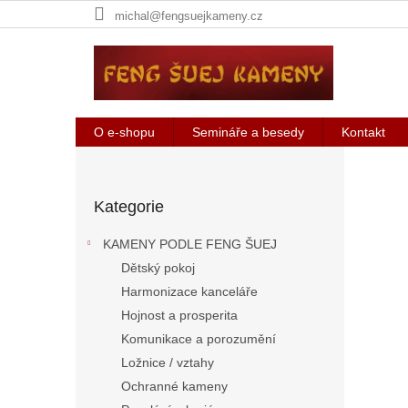
Přejít
michal@fengsuejkameny.cz
na
obsah
O e-shopu
Semináře a besedy
Kontakt
V
P
o
ý
Přeskočit
s
h
Kategorie
kategorie
t
r
r
KAMENY PODLE FENG ŠUEJ
a
a
Dětský pokoj
n
d
Harmonizace kanceláře
n
n
í
Hojnost a prosperita
ě
p
Komunikace a porozumění
a
P
Ložnice / vztahy
n
ř
Ochranné kameny
e