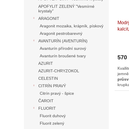
m
APOFYLIT ZELENÝ "Vesmírné
e
krystaly"
n
ARAGONIT
Modrý
y
Aragonit mozaika, krápník, pískový
kalcit
a
Aragonit pestrobarevný
Křeme
V
AVANTURÍN (AVENTURÍN)
7,6 x
ý
Avanturín přírodní surový
Avanturín broušené tvary
b
570
AZURIT
ě
Kvalli
AZURIT-CHRYZOKOL
r
je
CELESTIN
průsv
o
krupk
CITRÍN PRAVÝ
v
krus
Citrín pravý - špice
dopl
é
ČAROIT
kalcit
Š
minera
FLUORIT
ploše 
p
Fluorit duhový
e
Fluorit zelený