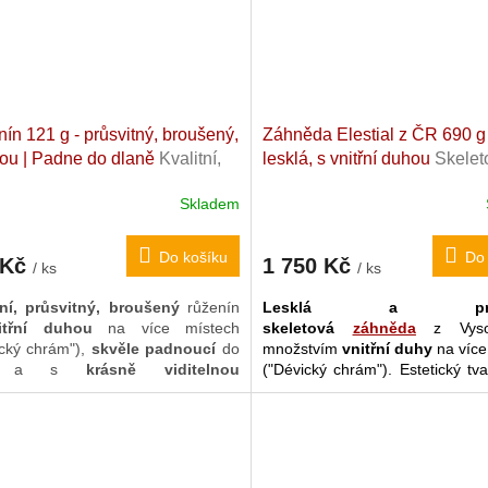
("Z
áznamy/Kódy")
. Jedná se o
Borů (2012).
ín 121 g - průsvitný, broušený,
Záhněda Elestial z ČR 690 g 
ou | Padne do dlaně
Kvalitní,
lesklá, s vnitřní duhou
Skelet
ený. "Kámen lásky".
česká záhněda. Dolní Bory. 1
Skladem
askar. 5,4 x 5,2 x 3,3 cm
x 6,2 cm
Do košíku
Do 
 Kč
1 750 Kč
/ ks
/ ks
tní, průsvitný, broušený
růženín
Lesklá a průsv
itřní duhou
na více místech
skeletová
záhněda
z Vyso
ický chrám"),
skvěle padnoucí
do
množstvím
vnitřní duhy
na více
ky a s
krásně viditelnou
("Dévický chrám"). Estetický tva
turou
růstu kamene. V tónu
zajišťuje stabilitu na rovné p
ěné
madagaskarské růžové
. s
potřeby stojánku.
nlivým odstínem během dne. Ve
 Šuej jde o pověstný kámen
přivábení" vhodného
životního