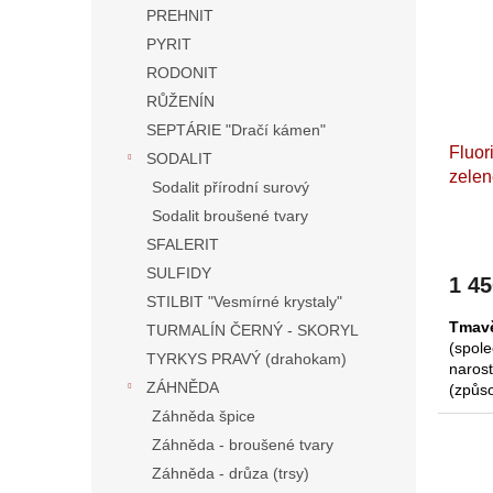
partn
PREHNIT
vztah
PYRIT
z
int
dětí
.
RODONIT
RŮŽENÍN
SEPTÁRIE "Dračí kámen"
Fluor
SODALIT
zelen
Sodalit přírodní surový
Příro
Sodalit broušené tvary
x 5,7
SFALERIT
SULFIDY
1 4
STILBIT "Vesmírné krystaly"
Tmavě
TURMALÍN ČERNÝ - SKORYL
(spol
TYRKYS PRAVÝ (drahokam)
naros
ZÁHNĚDA
(způs
Tuto 
Záhněda špice
formac
Záhněda - broušené tvary
krysta
Záhněda - drůza (trsy)
ploše,