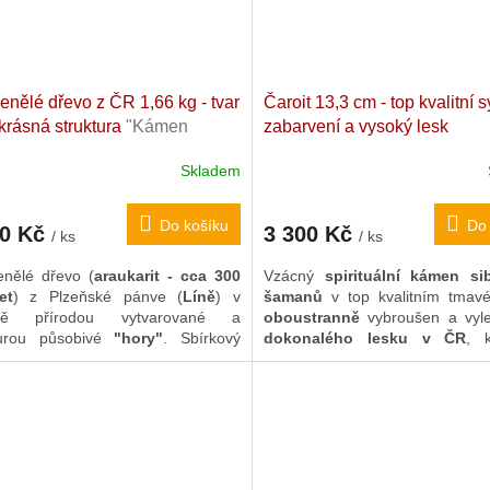
nělé dřevo z ČR 1,66 kg - tvar
Čaroit 13,3 cm - top kvalitní s
 krásná struktura
"Kámen
zabarvení a vysoký lesk
ověkosti" (araukarit). Česká
(oboustranně broušeno v ČR
Skladem
lika. 16 x 14,5 x 8,7 cm
Jakostní přírodní čaroit. Rusk
Do košíku
Do 
50 Kč
3 300 Kč
/ ks
/ ks
nělé dřevo (
araukarit - cca 300
Vzácný
spirituální kámen si
et
) z Plzeňské pánve (
Líně
) v
šamanů
v top kvalitním tmav
bě přírodou vytvarované a
oboustranně
vybroušen a vyl
turou působivé
"hory"
. Sbírkový
dokonalého lesku v ČR
, 
t, nepřehlédnutelná interiérová
původní kámen dovezen v 90.
ce i silný Feng Šuej harmonizér.
Kromě až
záz
schopností
čaroitu jde 
vyhlášeného pomocníka
při z
se všemožných závislostí
, v
též k přiložení ke džbánu či sk
vodou pro přípravu aktivního