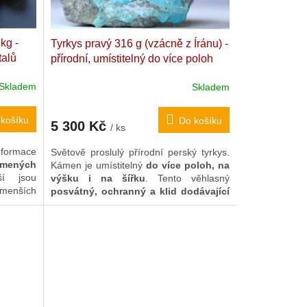
kg -
Tyrkys pravý 316 g (vzácně z Íránu) -
talů
přírodní, umístitelný do více poloh
Přírodní, surový. "Kámen čisté mysli
Skladem
Skladem
m
a nebeského klidu". 9 x 8 x 4,6 cm.
Írán (Níšápúr)
košíku
Do košíku
5 300 Kč
/ ks
ace
Světově proslulý přírodní perský tyrkys
.
emených
Kámen je umístitelný
do více poloh, na
ší jsou
výšku i na šířku
. Tento věhlasný
 menších
posvátný, ochranný a klid dodávající
nuje i
kámen
nalezne široké uplatnění nejen v
anně
tradičním Feng Šuej i jako unikátní
také
osobní
či
rodinný talisman
.
tohoto
rovná a
 ploše i
a toto