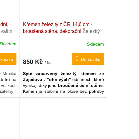
dní,
Křemen železitý z ČR 14,6 cm -
valitní
broušená stěna, dekorační
Železitý
 14,6 x
křemen. Česká republika. 343 g
Skladem
Skladem
košíku
Do košíku
850 Kč
/ ks
 z Mexika
Sytě zabarvený železitý křemen ze
bilní
na
Zaječova
v
"ohnivých"
odstínech, které
elikosti
vynikají díky jeho
broušené čelní stěně
.
žitelný i
Kámen je stabilní na ploše bez potřeby
vydatný
stojánku.
ychické