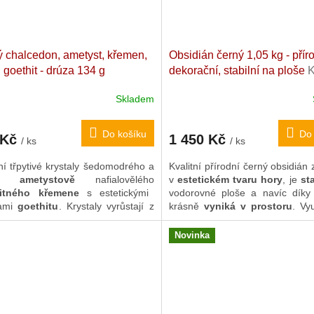
 chalcedon, ametyst, křemen,
Obsidián černý 1,05 kg - příro
, goethit - drúza 134 g
dekorační, stabilní na ploše
K
no-křišťálová drúza. Maroko.
surové sopečné sklo. Mexiko.
Skladem
 4,2 x 4,1 cm
10 x 8,4 cm
Do košíku
Do 
 Kč
1 450 Kč
/ ks
/ ks
tní třpytivé krystaly šedomodrého a
Kvalitní přírodní černý obsidián
mně
ametystově
nafialovělého
v
estetickém tvaru hory
, je
sta
itného
křemene
s estetickými
vodorovné ploše a navíc díky v
ami
goethitu
. Krystaly vyrůstají z
krásně
vyniká v prostoru
. Vyu
ty
modrého chalcedonu
a jsou
jako silný
Feng Šuej
kámen či 
něné i krásně špičatými
bílými
pomocník
v tělesné a ps
Novinka
y
. Velmi estetická, bohatě
podpoře.
lizovaná drúza, která je stabilní na
bez potřeby stojánku.