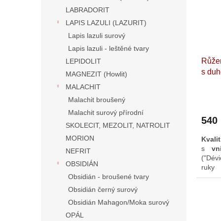
LABRADORIT
LAPIS LAZULI (LAZURIT)
Lapis lazuli surový
Lapis lazuli - leštěné tvary
Růžen
LEPIDOLIT
s duh
MAGNEZIT (Howlit)
brouš
MALACHIT
Madag
Malachit broušený
Malachit surový přírodní
540
SKOLECIT, MEZOLIT, NATROLIT
MORION
Kvali
s
vn
NEFRIT
("Dév
OBSIDIÁN
ru
Obsidián - broušené tvary
struk
cen
Obsidián černý surový
promě
Obsidián Mahagon/Moka surový
Feng
pro "
OPÁL