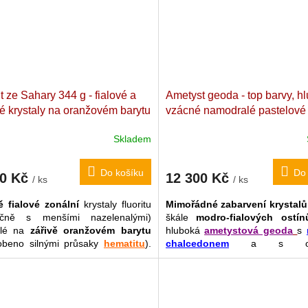
era
a
utužování mezilidských
ů, z mé praxe jde zároveň o jeden
uitivně nejoblíbenějších kamenů
it ze Sahary 344 g - fialové a
Ametyst geoda - top barvy, h
é krystaly na oranžovém barytu
vzácné namodralé pastelové
dní sbírková drúza. Maroko. 8,6
odstíny. 8,15 kg
Extra kvalitní
Skladem
 x 4,3 cm
dekorační geoda. Brazílie. 24
14 cm
Do košíku
Do 
50 Kč
12 300 Kč
/ ks
/ ks
 fialové zonální
krystaly fluoritu
Mimořádné zabarvení krystalů
ečně s menšími nazelenalými)
škále
modro-fialových ostín
tlé na
zářivě oranžovém barytu
hluboká
ametystová geoda
s
obeno silnými průsaky
hematitu
).
chalcedonem
a s okam
nepřehlédnutelnou kontrastní
vnmímatelnou a nap
i ještě doplňují samostatné světlé
pohlcující
láskyplnou a kon
ly
barytu
. Drůza je stabilní na
energií, vtahující nás
 nepotřebuje stojánek ani v poloze
nadpozemsky pečující 