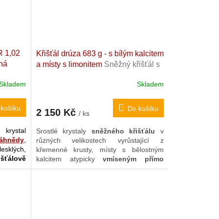
 na noc,
 na její
R 1,02
Křišťál drúza 683 g - s bílým kalcitem
ená
a místy s limonitem
Sněžný křišťál s
eská
kalcitem. Madagaskar. 13,8 x 7 x 6,8
Skladem
Skladem
10 x 6
cm
košíku
Do košíku
2 150 Kč
/ ks
rystal
Srostlé krystaly
sněžného křišťálu
v
záhnědy
,
různých velikostech vyrůstající z
esklých,
křemenné krusty, místy s bělostným
šťálově
kalcitem atypicky
vmíseným přímo
jených"
dovnitř stěn
nebo
plosek krystalů
.
é z nich
Jedná se o
velmi jemně, c
itlivě a
jí) také
pečovatelsky
působící křišťál.
chrám"
).
chované
menty