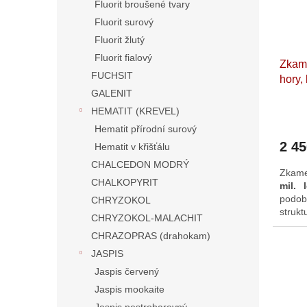
r
Fluorit broušené tvary
k
Fluorit surový
y
Fluorit žlutý
Fluorit fialový
Zkame
FUCHSIT
hory,
GALENIT
dlouh
repub
HEMATIT (KREVEL)
Hematit přírodní surový
2 4
Hematit v křišťálu
CHALCEDON MODRÝ
Zkame
CHALKOPYRIT
mil. l
podo
CHRYZOKOL
struk
CHRYZOKOL-MALACHIT
skvos
CHRAZOPRAS (drahokam)
dekora
JASPIS
Jaspis červený
Jaspis mookaite