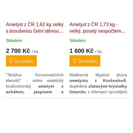
i
limonitem
(optimismus,
životní jiskra, štěstí).
Ametyst z ČR 1,62 kg velký
Ametyst z ČR 1,73 kg -
s broušenou čelní stěnou |
velký, posetý nespočtem
"Strážce Korunovačních
třpytivých krystalků, místy
Skladem
Skladem
klenotů"
Uvnitř s duhovými
doplněných limonitem
2 700 Kč
1 600 Kč
odlesky. Klášterská Jeseň.
Dekorativní ametystová
/ ks
/ ks
14,3 x 13,6 x 6,4 cm
drúza. Česká Republika
Do košíku
Do košíku
(Údolíčko). 14,8 x 12,5 x
9,7 cm
"Strážce Korunovačních
Nádherně třpytivá drúza
klenotů" - velmi estetický
ametystu z Krušnohoří
,
krušnohorský
ametyst s
doplněná
zlatavými krystalky
achátem, jaspisem a
limonitu
v křemeni vyrostlými
limonitem
svrchu. Pochází z
na živci. Ametyst je
Krušnohoří
, obdobně jako
umístitelný do mnoha
jeho "sourozenci"
zdobící
poloh
. Jde nejen o nádherný
kaple
sv. Kateřiny a Svatého
dekorativní skvost s
Kříže
na Karlštejně.
kompletně zachovalými
Také
kapli sv. Václava
v
krystaly, ale díky jeho velikosti
katedrále sv. Víta, kde tento
a velmi mizivé šanci takovýto