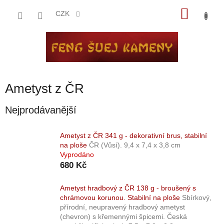
Přejít
NÁKU
na
CZK
obsah
KOŠÍK
Ametyst z ČR
Nejprodávanější
Ametyst z ČR 341 g - dekorativní brus, stabilní
na ploše
ČR (Vůsí). 9,4 x 7,4 x 3,8 cm
Vyprodáno
680 Kč
Ametyst hradbový z ČR 138 g - broušený s
chrámovou korunou. Stabilní na ploše
Sbírkový,
přírodní, neupravený hradbový ametyst
(chevron) s křemennými špicemi. Česká