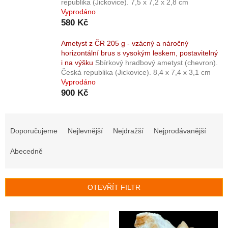
republika (Jickovice). 7,5 x 7,2 x 2,8 cm
Vyprodáno
580 Kč
Ametyst z ČR 205 g - vzácný a náročný
horizontální brus s vysokým leskem, postavitelný
i na výšku
Sbírkový hradbový ametyst (chevron).
Česká republika (Jickovice). 8,4 x 7,4 x 3,1 cm
Vyprodáno
900 Kč
Ř
a
Doporučujeme
Nejlevnější
Nejdražší
Nejprodávanější
z
e
Abecedně
n
í
p
OTEVŘÍT FILTR
r
o
V
d
ý