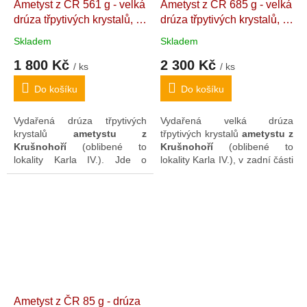
Ametyst z ČR 561 g - velká
Ametyst z ČR 685 g - velká
drúza třpytivých krystalů, s
drúza třpytivých krystalů, s
limonitem
Český ametyst -
limonitem a hematitem
Skladem
Skladem
Strážce Korunovačních
Český ametyst - Strážce
1 800 Kč
2 300 Kč
klenotů". 14,4 x 10,4 x 4,1
Korunovačních klenotů".
/ ks
/ ks
cm
14,2 x 8,5 x 7,6 cm
Do košíku
Do košíku
Vydařená drúza třpytivých
Vydařená velká drúza
krystalů
ametystu z
třpytivých krystalů
ametystu z
Krušnohoří
(oblibené to
Krušnohoří
(oblibené to
lokality Karla IV.). Jde o
lokality Karla IV.), v zadní části
nádherný dekorativní skvost
s pokryvem limonitu a
se zachovanými krystaly i o
hematitu. Kámen je přirozeně
krásný sběratelský
exemplář.
stabilní na ploše
bez potřeby
opěry.
Ametyst z ČR 85 g - drúza