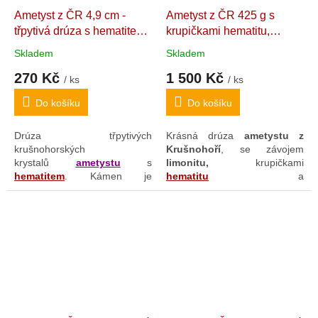
Ametyst z ČR 4,9 cm -
Ametyst z ČR 425 g s
třpytivá drúza s hematitem
krupičkami hematitu,
Český ametyst - "Strážce
limonitem a malachitovou
Skladem
Skladem
Korunovačních klenotů".
žilou
Ametystová drúza z
270 Kč
1 500 Kč
63 g
České Republiky
/ ks
/ ks
(Údolíčko). 9,5 x 7,4 x 6 cm
Do košíku
Do košíku
Drúza třpytivých
Krásná drúza
ametystu z
krušnohorských
Krušnohoří
, se závojem
krystalů
ametystu
s
limonitu,
krupičkami
hematitem
. Kámen je
hematitu
a
postavitelný do více poloh
zelenou
malachitovou
žilou
bez potřeby opěry či stojánku.
podtrhující barevnou estetiku
kamene. Ametyst je
umístitelný do více poloh, pro
optimální viditelnost všech
zastoupených minerálů a pro
stabilitu na rovné ploše má
nahrubo seříznutou základnu.