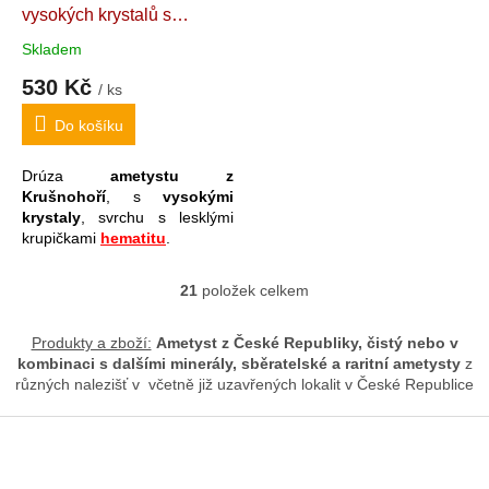
vysokých krystalů s
krupičkami hematitu
Český
Skladem
ametyst - "Strážce
530 Kč
Korunovačních klenotů".
/ ks
5,4 x 4,4 x 3,6 cm
Do košíku
Drúza
ametystu z
Krušnohoří
, s
vysokými
krystaly
, svrchu s lesklými
krupičkami
hematitu
.
21
položek celkem
O
v
l
Produkty a zboží:
Ametyst z České Republiky, čistý nebo v
á
kombinaci s dalšími minerály, s
běratelské a raritní ametysty
z
d
různých nalezišť v včetně již uzavřených lokalit v České Republice
a
c
Z
í
á
p
p
r