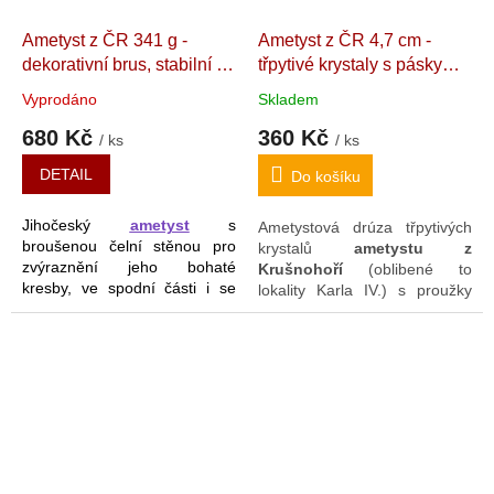
Ametyst z ČR 341 g -
Ametyst z ČR 4,7 cm -
dekorativní brus, stabilní na
třpytivé krystaly s pásky
ploše
ČR (Vůsí). 9,4 x 7,4 x
zlatavého limonitu
Český
Vyprodáno
Skladem
3,8 cm
ametyst - "Strážce
680 Kč
360 Kč
Korunovačních klenotů".
/ ks
/ ks
36 g
DETAIL
Do košíku
Jihočeský
ametyst
s
Ametystová drúza třpytivých
broušenou čelní stěnou pro
krystalů
ametystu z
zvýraznění jeho bohaté
Krušnohoří
(oblibené to
kresby, ve spodní části i se
lokality Karla IV.) s proužky
"Strážným okem". Kámen je
zlatavých krystalků s
stabilní
na rovné
ploše
bez
limonitem. Postavitelná na
potřeby stojánku. Jde o
výšku i naplacato.
multifunkčního Feng Šuej
pomocníka, zvláště pak
jako
"ochránce" domova
a
jeho obyvatel.