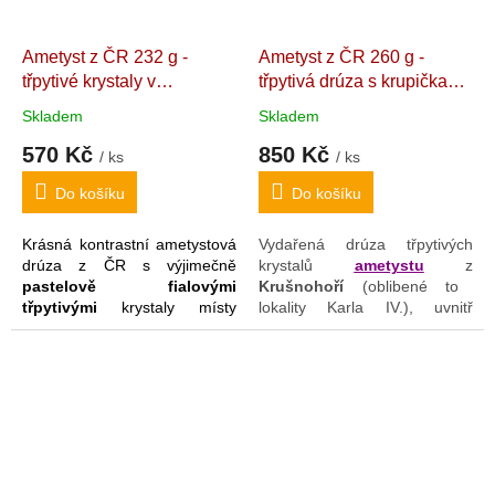
nejen o uníkátní kousek
do
dekorativní
klenot v interiéru
sbírky
či
multifunkčního
i multifunkční pomocník a
Ametyst z ČR 232 g -
Ametyst z ČR 260 g -
osobního pomocníka
, ale i o
"Strážce" domácnosti
a její
nepřehlédnutelný
klenot v
třpytivé krystaly v
třpytivá drúza s krupičkami
obyvatel.
interiéru
.
pastelovém tónu usazené v
hematitu, umístitelná do
Skladem
Skladem
křemeni, částečně i s
více polohtem a hematitem
570 Kč
850 Kč
kontrastním limonitem
Český ametyst - "Strážce
/ ks
/ ks
Sbírková drúza ametystu.
Korunovačních klenotů".
Do košíku
Do košíku
Česká republika
8,2 x 7,3 x 4,1 cm
(Jickovice). 9,6 x 6,8 x 4,7
Krásná kontrastní ametystová
Vydařená drúza třpytivých
cm
drúza z ČR s výjimečně
krystalů
ametystu
z
pastelově fialovými
Krušnohoří
(oblibené to
třpytivými
krystaly místy
lokality Karla IV.), uvnitř
doplněnými
zlatavým
některých krystalů i s
limonitem
.
krupičkami
hematitu
. Ametyst
je postavitelný na výšku, šířku
či naplacato (má pro tento
účel i zbroušenou spodní
plochu).