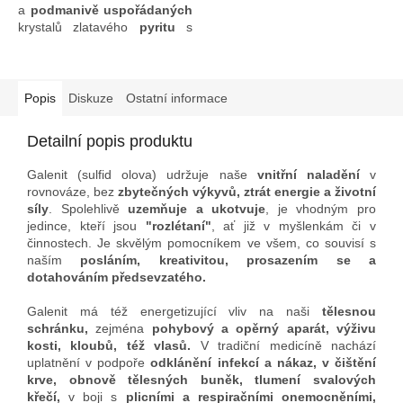
a
podmanivě uspořádaných
krystalů zlatavého
pyritu
s
olověným
galenitem
, místy s
červeno-zlatavým
chalkopyritem, vespod
sfaleritem
vzájemně
Popis
Diskuze
Ostatní informace
se prorůstající a poseté
drobnými jehličkami
Detailní popis produktu
křišťálu
. Pro využití tohoto
krásného
"Kamene stability,
Galenit (sulfid olova) udržuje naše
vnitřní naladění
v
vnitřní síly, životní motivace
rovnováze, bez
zbytečných výkyvů, ztrát energie a životní
a budoucnosti"
se ve Feng
síly
. Spolehlivě
uzemňuje a ukotvuje
, je vhodným pro
Šuej ideálně nabízí
západní
jedince, kteří jsou
"rozlétaní"
, ať již v myšlenkám či v
nebo severozápadní sektor
činnostech. Je skvělým pomocníkem ve všem, co souvisí s
či
důstojné místo
, kde bude
naším
posláním, kreativitou, prosazením se a
moci plně rozvinout své
dotahováním předsevzatého.
schopnosti a podpořit tak vše,
co souvisí s naší
Galenit má též energetizující vliv na naši
tělesnou
budoucností, posláním,
schránku,
zejména
pohybový a opěrný aparát, výživu
záměry, plány, vizemi.
kosti, kloubů, též vlasů.
V tradiční medicíně nachází
uplatnění v podpoře
odklánění infekcí a nákaz, v čištění
krve, obnově tělesných buněk, tlumení svalových
křečí,
v boji s
plicními a respiračními onemocněními,