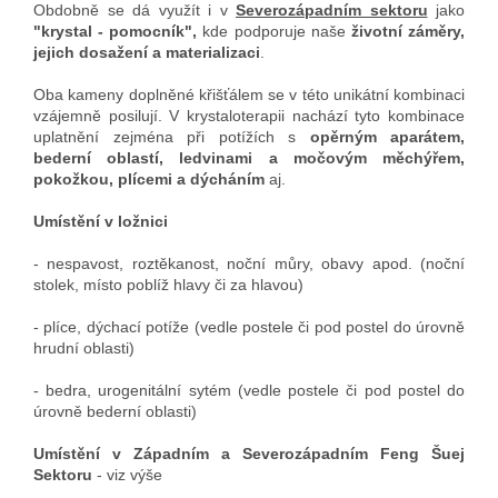
Obdobně se dá využít i v
Severozápadním sektoru
jako
"krystal - pomocník",
kde
podporuje naše
životní záměry,
jejich dosažení a materializaci
.
Oba kameny doplněné křišťálem se v této unikátní kombinaci
vzájemně posilují.
V krystaloterapii nachází tyto kombinace
uplatnění zejména při potížích s
opěrným aparátem,
bederní oblastí, ledvinami a močovým měchýřem,
pokožkou, plícemi a dýcháním
aj.
Umístění v ložnici
- nespavost, roztěkanost, noční můry, obavy apod. (noční
stolek, místo poblíž hlavy či za hlavou)
- plíce, dýchací potíže (vedle postele či pod postel do úrovně
hrudní oblasti)
- bedra, urogenitální sytém (vedle postele či pod postel do
úrovně bederní oblasti)
Umístění v Západním a Severozápadním Feng Šuej
Sektoru
- viz výše