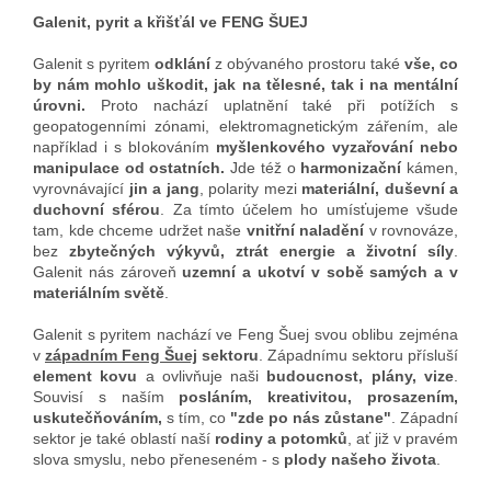
Galenit, pyrit a křišťál ve FENG ŠUEJ
Galenit s pyritem
odklání
z obývaného prostoru také
vše, co
by nám mohlo uškodit, jak na tělesné, tak i na mentální
úrovni.
Proto nachází uplatnění také při potížích s
geopatogenními zónami, elektromagnetickým zářením, ale
například i s blokováním
myšlenkového vyzařování nebo
manipulace od ostatních.
Jde též o
harmonizační
kámen,
vyrovnávající
jin a jang
, polarity mezi
materiální, duševní a
duchovní sférou
. Za tímto účelem ho umísťujeme všude
tam, kde chceme udržet naše
vnitřní naladění
v rovnováze,
bez
zbytečných výkyvů, ztrát energie a životní síly
.
Galenit nás zároveň
uzemní a ukotví v sobě samých a v
materiálním světě
.
Galenit s pyritem nachází ve Feng Šuej svou oblibu zejména
v
západním Feng Šuej
sektoru
. Západnímu sektoru přísluší
element kovu
a ovlivňuje naši
budoucnost, plány, vize
.
Souvisí s naším
posláním, kreativitou, prosazením,
uskutečňováním,
s tím, co
"zde po nás zůstane"
. Západní
sektor je také oblastí naší
rodiny a potomků
, ať již v pravém
slova smyslu, nebo přeneseném - s
plody našeho života
.