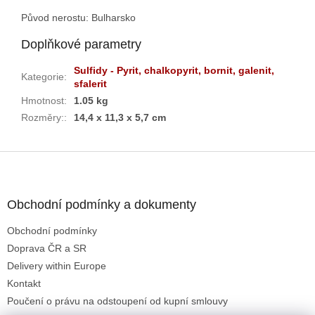
Původ nerostu: Bulharsko
Doplňkové parametry
Sulfidy - Pyrit, chalkopyrit, bornit, galenit,
Kategorie
:
sfalerit
Hmotnost
:
1.05 kg
Rozměry:
:
14,4 x 11,3 x 5,7 cm
Z
á
p
a
Obchodní podmínky a dokumenty
t
Obchodní podmínky
í
Doprava ČR a SR
Delivery within Europe
Kontakt
Poučení o právu na odstoupení od kupní smlouvy