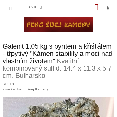
Přejít
NÁKU
na
CZK
obsah
KOŠÍK
Galenit 1,05 kg s pyritem a křišťálem
- třpytivý "Kámen stability a moci nad
vlastním životem"
Kvalitní
kombinovaný sulfid. 14,4 x 11,3 x 5,7
cm. Bulharsko
SUL18
Značka:
Feng Šuej Kameny