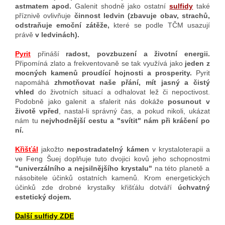
astmatem apod.
Galenit shodně jako ostatní
sulfidy
také
příznivě ovlivňuje
činnost ledvin (zbavuje obav, strachů,
odstraňuje emoční zátěže,
které se podle TČM usazují
právě
v ledvinách).
Pyrit
přináší
radost, povzbuzení a životní energii.
Připomíná zlato a frekventovaně se tak využívá jako
jeden z
mocných kamenů proudící hojnosti a prosperity.
Pyrit
napomáhá
zhmotňovat naše přání, mít jasný a čistý
vhled
do životních situací a odhalovat lež či nepoctivost.
Podobně jako galenit a sfalerit nás dokáže
posunout v
životě vpřed
, nastal-li správný čas, a pokud nikoli, ukázat
nám tu
nejvhodnější cestu a "svítit" nám při kráčení po
ní.
Křišťál
jakožto
nepostradatelný kámen
v krystaloterapii a
ve Feng Šuej doplňuje tuto dvojici kovů jeho schopnostmi
"univerzálního a nejsilnějšího krystalu"
na této planetě a
násobitele účinků ostatních kamenů. Krom energetických
účinků zde drobné krystalky křišťálu dotváří
úchvatný
estetický dojem.
Další sulfidy ZDE