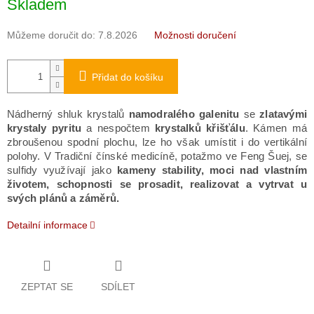
Skladem
cena:
Můžeme doručit do:
7.8.2026
Možnosti doručení
Přidat do košíku
Nádherný shluk krystalů
namodralého galenitu
se
zlatavými
krystaly pyritu
a nespočtem
krystalků křišťálu
.
Kámen má
zbroušenou spodní plochu, lze ho však umístit i do vertikální
polohy.
V Tradiční čínské medicíně, potažmo ve Feng Šuej, se
sulfidy využívají jako
kameny stability, moci nad vlastním
životem, schopnosti se prosadit, realizovat a vytrvat u
svých plánů a
záměrů.
Detailní informace
ZEPTAT SE
SDÍLET