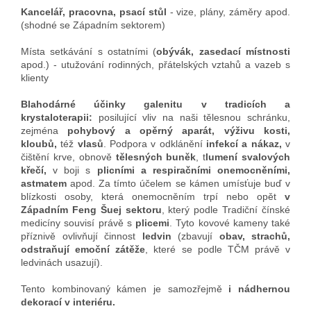
Kancelář, pracovna, psací stůl
- vize, plány, záměry apod.
(shodné se Západním sektorem)
Místa setkávání s ostatními (
obývák, zasedací místnosti
apod.) - utužování rodinných, přátelských vztahů a vazeb s
klienty
Blahodárné účinky galenitu v tradicích a
krystaloterapii:
posilující vliv
na naši tělesnou schránku,
zejména
pohybový a opěrný aparát, výživu kosti,
kloubů,
též
vlasů
.
Podpora v odklánění
infekcí a nákaz,
v
čištění krve,
obnově
tělesných buněk
, t
lumení svalových
křečí,
v boji s
plicními a respiračními onemocněními,
astmatem
apod. Za tímto účelem se kámen umísťuje buď v
blízkosti osoby, která onemocněním trpí nebo opět
v
Západním Feng Šuej sektoru
, který podle Tradiční čínské
medicíny souvisí právě s
plicemi
. Tyto kovové kameny také
příznivě ovlivňují činnost
ledvin
(zbavují
obav, strachů,
odstraňují emoční zátěže
, které se podle TČM právě v
ledvinách usazují).
Tento kombinovaný kámen je samozřejmě
i nádhernou
dekorací v interiéru.