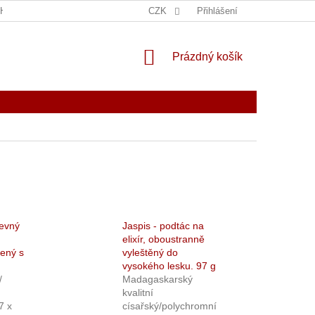
THIN EUROPE
KONTAKT
CZK
POUČENÍ O PRÁVU NA ODSTOUPEN
Přihlášení
NÁKUPNÍ
Prázdný košík
KOŠÍK
revný
Jaspis - podtác na
elixír, oboustranně
šený s
vyleštěný do
vysokého lesku. 97 g
/
Madagaskarský
kvalitní
7 x
císařský/polychromní