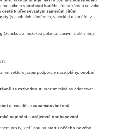
v těle
. Také
zklidňuje mysl
a pomáhá
soustředění
 pomocníkem v
profesní kariéře.
Tento kámen se velmi
na
cestě k předsevzatým záměrům cílům
,
cesty
(v osobních záměrech, v poslání a kariéře, v
ng
(ženskou a mužskou polaritu, pasivní s aktivním).
nosti
jižním sektoru jaspis podporuje naše
plány, osobní
správně se rozhodnout
, srozumitelně se orientovat
nání
a usnadňuje
zapamatování snů
.
rské naplnění
a
vzájemné obohacování
.
enem pro ty, kteří jsou na
startu něčeho nového