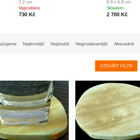
2,2 cm
9,9 x 6,8 cm
Vyprodáno
Skladem
730 Kč
2 700 Kč
učujeme
Nejlevnější
Nejdražší
Nejprodávanější
Abecedně
OTEVŘÍT FILTR