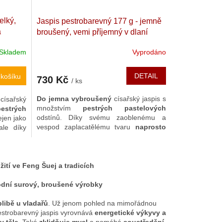
elký,
Jaspis pestrobarevný 177 g - jemně
a
broušený, vemi příjemný v dlaní
erial
Kvalitní císařský / imperial jaspis.
Skladem
Vyprodáno
9 x 6,8
Madagaskar. 6,6 x 6 x 2,2 cm
DETAIL
košíku
730 Kč
/ ks
Do jemna vybroušený
císařský jaspis s
ý
císařský
množstvím
pestrých pastelových
trých
odstínů. Díky svému zaoblenému a
jen jako
vespod zaplacatělému tvaru
naprosto
ale díky
skvěle padne do ruky či obou,
kde je
 i jako
velmi příjemný, hřejivý, stále vybízející k
a
dobré
masírování dlaní. Díky své barevné
yrovnává
rozmanitosti je vhodný jako pomocník
nizuje
tí ve Feng Šuej a tradicích
k
vnitřní pohodě,
dobré náladě
a
celkové
vyrovnanosti
.
rodní surový, broušené výrobky
libě u vladařů
. Už jenom pohled na mimořádnou
strobarevný jaspis vyrovnává
energetické výkyvy a