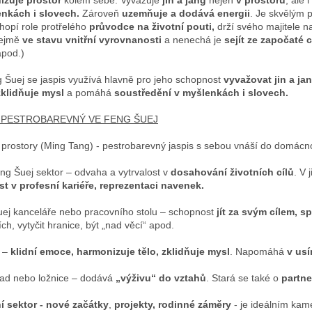
izuje prostor
kolem sebe. Vyvažuje
jin a jang
nejen
v
prostoru
, ale i
p
enkách i slovech.
Zároveň
uzemňuje a dodává energii
. Je skvělým
r
chopí role protřelého
průvodce na životní pouti,
drží svého majitele 
v
ejmě
ve stavu vnitřní vyrovnanosti
a nenechá je
sejít ze započaté 
k
apod.)
y
v
 Šuej se jaspis využívá hlavně pro jeho schopnost
vyvažovat jin a ja
ý
zklidňuje mysl
a pomáhá
soustředění v myšlenkách i slovech.
p
i
S PESTROBAREVNÝ VE FENG ŠUEJ
s
u
 prostory (Ming Tang) - pestrobarevný jaspis s sebou vnáší do domác
eng Šuej sektor – odvaha a vytrvalost v
dosahování životních cílů
. V 
ůst v profesní kariéře, reprezentaci navenek.
ej kanceláře nebo pracovního stolu – schopnost
jít za svým cílem, 
ích, vytyčit hranice, být „nad věcí“ apod.
e –
klidní emoce, harmonizuje tělo, zklidňuje mysl
. Napomáhá
v usí
ad nebo ložnice – dodává
„výživu“ do vztahů
. Stará se také o
partne
í sektor -
nové začátky
,
projekty, rodinné záměry
- je ideálním kam