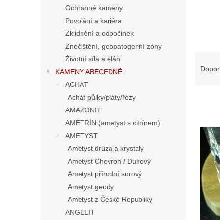
n
Ochranné kameny
e
Povolání a kariéra
l
Zklidnění a odpočinek
Znečištění, geopatogenní zóny
Ř
Životní síla a elán
a
Dopor
KAMENY ABECEDNĚ
z
ACHÁT
e
Achát půlky/pláty/řezy
n
í
AMAZONIT
p
AMETRÍN (ametyst s citrínem)
V
r
AMETYST
ý
o
p
Ametyst drúza a krystaly
d
i
Ametyst Chevron / Duhový
u
s
Ametyst přírodní surový
k
p
t
Ametyst geody
r
ů
Ametyst z České Republiky
o
d
ANGELIT