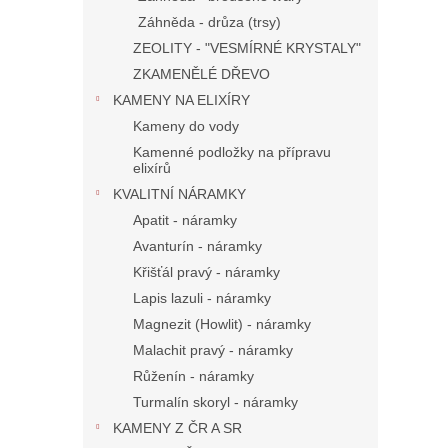
Záhněda - drůza (trsy)
ZEOLITY - "VESMÍRNÉ KRYSTALY"
ZKAMENĚLÉ DŘEVO
KAMENY NA ELIXÍRY
Kameny do vody
Kamenné podložky na přípravu
elixírů
KVALITNÍ NÁRAMKY
Apatit - náramky
Avanturín - náramky
Křišťál pravý - náramky
Lapis lazuli - náramky
Magnezit (Howlit) - náramky
Malachit pravý - náramky
Růženín - náramky
Turmalín skoryl - náramky
KAMENY Z ČR A SR