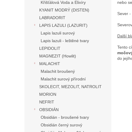
Křišťálová Voda a Elixíry
nebo s
KYANIT MODRÝ (DISTEN)
Sever -
LABRADORIT
Severo
LAPIS LAZULI (LAZURIT)
Lapis lazuli surový
Další b
Lapis lazuli - leštěné tvary
Tento c
LEPIDOLIT
močový
MAGNEZIT (Howlit)
do její
MALACHIT
Malachit broušený
Malachit surový přírodní
SKOLECIT, MEZOLIT, NATROLIT
MORION
NEFRIT
OBSIDIÁN
Obsidián - broušené tvary
Obsidián černý surový