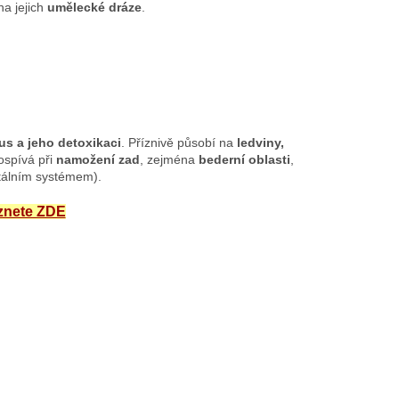
na jejich
umělecké dráze
.
s a jeho detoxikaci
. Příznivě působí na
ledviny,
spívá při
namožení zad
, zejména
bederní oblasti
,
enitálním systémem).
eznete ZDE