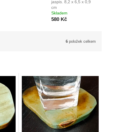
jaspis. 8,2 x 6,5 x 0,9
cm
Skladem
580 Kč
6
položek celkem