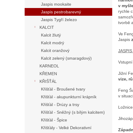
harmon
Jaspis mookaite
v myšl
rychle 
Jaspis pestrobarevný
samozř
Jaspis Tygří železo
tvorbě 
KALCIT
Ve Feng
Kalcit žlutý
Jaspis
Kalcit modrý
Kalcit oranžový
JASPI
Kalcit zelený (smaragdový)
Vstupní
KARNEOL
Jižní F
KŘEMEN
vize, r
KŘIŠŤÁL
Křišťál - Broušené tvary
Feng Šu
v situac
Křišťál - akupunkturní krápník
Křišťál - Drúzy a trsy
Ložnic
Křišťál - Sněžný (s bílým kalcitem)
Jihozáp
Křišťál - Špice
Křišťály - Velké Dekorativní
Západn