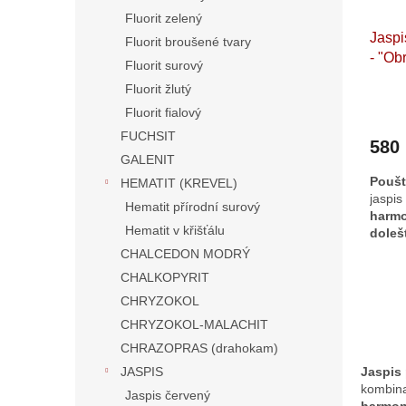
Fluorit zelený
Jaspi
Fluorit broušené tvary
- "Ob
Fluorit surový
steno
Fluorit žlutý
Madag
Fluorit fialový
jaspis
FUCHSIT
580
GALENIT
Pou
HEMATIT (KREVEL)
jaspi
Hematit přírodní surový
harm
Hematit v křišťálu
doleš
kresby
CHALCEDON MODRÝ
žárov
CHALKOPYRIT
CHRYZOKOL
CHRYZOKOL-MALACHIT
CHRAZOPRAS (drahokam)
JASPIS
Jaspis
kombin
Jaspis červený