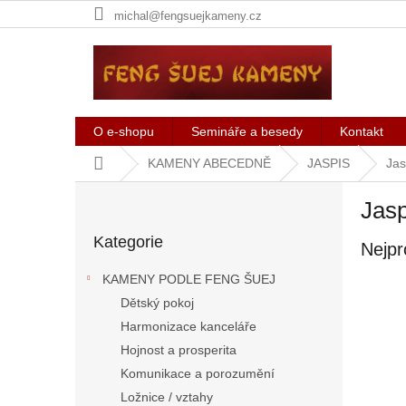
Přejít
michal@fengsuejkameny.cz
na
obsah
O e-shopu
Semináře a besedy
Kontakt
Domů
KAMENY ABECEDNĚ
JASPIS
Jas
P
Jasp
o
Přeskočit
s
Kategorie
kategorie
Nejpr
t
r
KAMENY PODLE FENG ŠUEJ
a
Dětský pokoj
n
Harmonizace kanceláře
n
í
Hojnost a prosperita
p
Komunikace a porozumění
a
Ložnice / vztahy