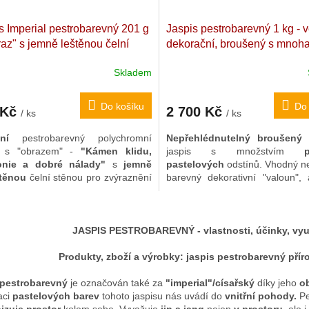
s Imperial pestrobarevný 201 g
Jaspis pestrobarevný 1 kg - v
raz" s jemně leštěnou čelní
dekorační, broušený s mnoh
u pro zvýraznění kresby
odstíny
Kvalitní císařský / imp
Skladem
askarský kvalitní císařský
jaspis. Madagaskar. 11,7 x 9,
. 7,7 x 7 x 3,5 cm
cm
Do košíku
Do 
 Kč
2 700 Kč
/ ks
/ ks
štní
pestrobarevný polychromní
Nepřehlédnutelný broušen
s s "obrazem" -
"K
ámen klidu,
jaspis s množstvím
pes
onie a dobré nálady"
s
jemně
pastelových
odstínů.
Vhodný ne
těnou
čelní stěnou pro zvýraznění
barevný dekorativní "valoun", 
. V zadní části jsou velmi zřetelné
své barevné rozmanitosti
é skvrny
.
pomocník k
vnitřní pohodě
O
náladě.
Pestrobarevný jaspis v
v
energetické výkyvy
a
harmo
JASPIS PESTROBAREVNÝ - vlastnosti, účinky, využi
l
prostor
kolem sebe.
á
Produkty, zboží a výrobky: jaspis pestrobarevný pří
d
a
 pestrobarevný
je označován také za
"imperial"/císařský
díky jeho
ob
c
aci
pastelových barev
tohoto jaspisu nás uvádí do
vnitřní pohody.
Pe
í