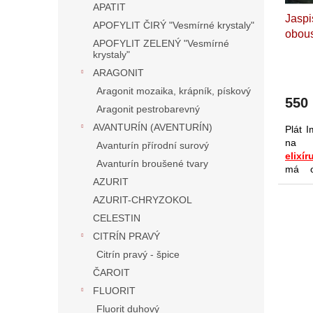
u
APATIT
Jaspis
k
APOFYLIT ČIRÝ "Vesmírné krystaly"
obous
t
APOFYLIT ZELENÝ "Vesmírné
lesku
ů
krystaly"
císař
ARAGONIT
6,6 x
Aragonit mozaika, krápník, pískový
550
Aragonit pestrobarevný
AVANTURÍN (AVENTURÍN)
Plát I
na 
Avanturín přírodní surový
elixír
Avanturín broušené tvary
má o
AZURIT
vyso
jasp
AZURIT-CHRYZOKOL
energ
CELESTIN
jeho 
jater
o
CITRÍN PRAVÝ
na
žlu
Citrín pravý - špice
při z
ČAROIT
akné)
využít
FLUORIT
dekor
Fluorit duhový