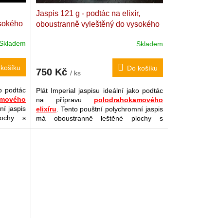
Jaspis 121 g - podtác na elixír,
ysokého
oboustranně vyleštěný do vysokého
alitní
lesku
Madagaskarský kvalitní
Skladem
Skladem
8,2 x
císařský/polychromní jaspis. 10 x 7,4
x 0,9 cm
košíku
Do košíku
750 Kč
/ ks
ko podtác
Plát Imperial jaspisu ideální jako podtác
amového
na přípravu
polodrahokamového
ní jaspis
elixíru
. Tento pouštní polychromní jaspis
lochy s
má oboustranně leštěné plochy s
odrůda
vysokým leskem. Tato odrůda
pletní
jaspisu podporuje kompletní
izmus a
energetickou
rovnováhu organizmus a
ak
očistu
jeho detoxikaci
, zvláště pak
očistu
obí také
jater
od škodlivin, příznivě působí také
měchýř
(i
na
žlučník, ledviny, močový měchýř
(i
(včetně
při zánětech),
zrak, pokožku
(včetně
mozřejmě
akné)
aj. Tento plát lze samozřejmě
j či pro
využít i standardně ve Feng Šuej či pro
dekoraci.