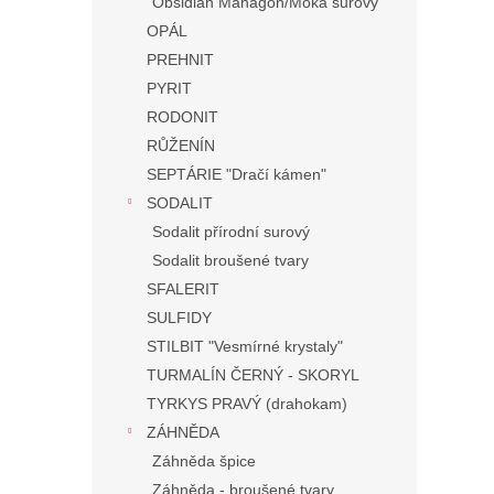
Obsidián Mahagon/Moka surový
OPÁL
PREHNIT
PYRIT
RODONIT
RŮŽENÍN
SEPTÁRIE "Dračí kámen"
SODALIT
Sodalit přírodní surový
Sodalit broušené tvary
SFALERIT
SULFIDY
STILBIT "Vesmírné krystaly"
TURMALÍN ČERNÝ - SKORYL
TYRKYS PRAVÝ (drahokam)
ZÁHNĚDA
Záhněda špice
Záhněda - broušené tvary