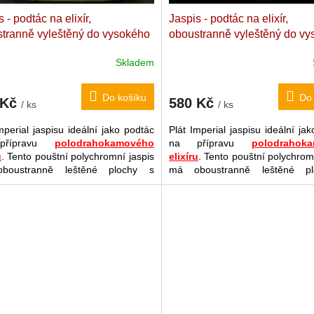
 - podtác na elixír,
Jaspis - podtác na elixír,
tranně vyleštěný do vysokého
oboustranně vyleštěný do v
. 88 g
Madagaskarský kvalitní
lesku. 97 g
Madagaskarský kv
Skladem
ský/polychromní jaspis. 9,1 x
císařský/polychromní jaspis. 
 0,8 cm
6,5 x 0,9 cm
Do košíku
Do 
 Kč
580 Kč
/ ks
/ ks
mperial jaspisu ideální jako podtác
Plát Imperial jaspisu ideální ja
přípravu
polodrahokamového
na přípravu
polodrahok
u
. Tento pouštní polychromní jaspis
elixíru
. Tento pouštní polychrom
boustranně leštěné plochy s
má oboustranně leštěné p
kým leskem. Tato odrůda
vysokým leskem. Tato 
isu podporuje kompletní
jaspisu podporuje kom
etickou
rovnováhu organizmus a
energetickou
rovnováhu organ
detoxikaci
, zvláště pak
očistu
jeho detoxikaci
, zvláště p
d škodlivin, příznivě působí také
jater
od škodlivin, příznivě půs
čník, ledviny, močový měchýř
(i
na
žlučník, ledviny, močový 
ánětech),
zrak, pokožku
(včetně
při zánětech),
zrak, pokožku
aj. Tento plát lze samozřejmě
akné)
aj. Tento plát lze sa
 i standardně ve Feng Šuej či pro
využít i standardně ve Feng Šue
aci.
dekoraci.