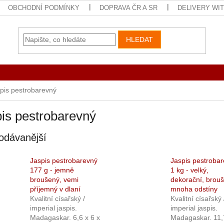
OBCHODNÍ PODMÍNKY
DOPRAVA ČR A SR
DELIVERY WI
HLEDAT
pis pestrobarevný
is pestrobarevný
odávanější
Jaspis pestrobarevný
Jaspis pestroba
177 g - jemně
1 kg - velký,
broušený, vemi
dekorační, brou
příjemný v dlaní
mnoha odstíny
Kvalitní císařský /
Kvalitní císařský 
imperial jaspis.
imperial jaspis.
Madagaskar. 6,6 x 6 x
Madagaskar. 11,