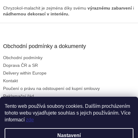
Chryzokol-malachit je zejména díky svému
výraznému zabarvení
i
nádhernou dekorací v interiéru.
Z
á
p
a
Obchodní podmínky a dokumenty
t
Obchodní podmínky
í
Doprava ČR a SR
Delivery within Europe
Kontakt
Poučení o právu na odstoupení od kupní smlouvy
Reklamační řád
Formulář pro uplatnění reklamace
Tento web používá soubory cookies. Dalším procházením
tohoto webu vyjadřujete souhlas s jejich používáním. Více
informací
zde
Vytvořil Shoptet
Nastavení