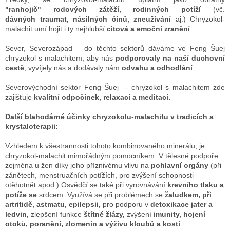
"ranhojič"
rodových zátěží, rodinných potíží
(vč.
dávných traumat, násilných činů, zneužívání
aj.) Chryzokol-
malachit umí hojit i ty nejhlubší
citová a emoční zranění
.
Sever, Severozápad
– do těchto sektorů dáváme ve Feng Šuej
chryzokol s malachitem, aby nás
podporovaly na naší duchovní
cestě
, vyvíjely nás a dodávaly nám
odvahu a odhodlání
.
Severovýchodní sektor Feng Šuej
- chryzokol s malachitem zde
zajišťuje
kvalitní odpočinek, relaxaci a meditaci.
Další blahodárné účinky chryzokolu-malachitu v tradicích a
krystaloterapii:
Vzhledem k všestrannosti tohoto kombinovaného minerálu, je
chryzokol-malachit mimořádným pomocníkem. V tělesné podpoře
zejména u žen díky jeho příznivému vlivu na
pohlavní orgány
(při
zánětech, menstruačních potížích, pro zvýšení schopnosti
otěhotnět apod.)
Osvědčí se také při
vyrovnávání
krevního tlaku a
potíže se
srdcem. Využívá se při problémech se
žaludkem, při
artritidě, astmatu, epilepsii,
pro podporu v
detoxikace jater a
ledvin,
zlepšení funkce
štítné žlázy,
zvýšení
imunity, hojení
otoků, poranění, zlomenin
a výživu kloubů a kosti
.