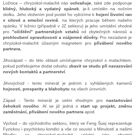
Ložnice
– chryzokol-malachit nás
ochraňuje
, také zde podporuje
klidný, hluboký a vydatný spánek
, je-li umístěn na nočním
stolku. Jeho vložením pod postel ho vybízíme k
hojení životní ran
v citové a emoční rovině
, na kterých pracuje během našeho
spánku. V ložnici (případně v JZ sektoru) je jeho umístění vhodné
pro
"očištění" partnerských vztahů
od zbytečných nánosů a
prohloubení opravdovosti a vzájemné důvěry.
Pro nezadané je
chryzokol-malachit úžasným magnetem pro
přivábení nového
partnera.
Jihozápad
– do této oblasti umísťujeme chryzokol s malachitem,
pokud potřebujeme dodat odvahu
zbavit se studu při navazování
nových kontaktů a partnerství
.
Jihovýchod
- tento minerál je jedním z vyhlášených kamenů
hojnosti, prosperity a blahobytu
na všech úrovních.
Západ
- Tento minerál je velmi vhodným pro
nastartování
čehokoli nového
. Ať se již jedná o
start up projekt, změnu
zaměstnání, přivábení nového partnera
apod.
Východ
– do východního sektoru, který ve Feng Šuej reprezentuje
Fyzickou i psychickou kondici a vše co souvisí s Minulostí a našimi
Předky, se chryzokol-malachit uplatní jako obratný