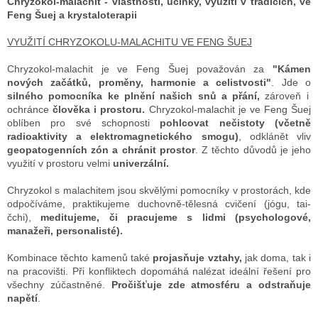
l
negativního vysílání na všech
Chryzokol-malachit - vlastnosti, účinky, využití v tradicích, ve
á
jistoty na naší životní
úrovních, též se využívá jako
Feng Šuej a krystaloterapii
d
pouti.
Tento poměrně vzácný
krystal hojnosti a prosperity
a
a výjimečný kámen je ideálním
apod.
VYUŽITÍ CHRYZOKOLU-MALACHITU VE FENG ŠUEJ
c
přítelem
při rozhodování,
í
osobních
změnách
Chryzokol-malachit je ve Feng Šuej považován za
"
Kámen
p
a materializaci našich snů,
nových začátků, proměny, harmonie a celistvosti"
. Jde o
r
tužeb a přání.
silného pomocníka ke plnění našich snů a přání,
zároveň i
v
ochránce
člověka i prostoru.
Chryzokol-malachit je ve Feng Šuej
k
oblíben pro své schopnosti
pohlcovat nečistoty (včetně
y
radioaktivity a elektromagnetického smogu)
, odklánět vliv
v
geopatogenních zón a chránit prostor
. Z těchto důvodů je jeho
ý
využití v prostoru velmi
univerzální.
p
i
Chryzokol s malachitem jsou skvělými pomocníky v prostorách, kde
s
odpočíváme, praktikujeme duchovně-tělesná cvičení (jógu, tai-
u
čchi),
meditujeme, či pracujeme s lidmi (psychologové,
manažeři, personalisté).
Kombinace těchto kamenů také
projasňuje vztahy,
jak doma, tak i
na pracovišti. Při konfliktech dopomáhá nalézat ideální řešení pro
všechny zúčastněné.
Pročišťuje zde atmosféru a odstraňuje
napětí
.