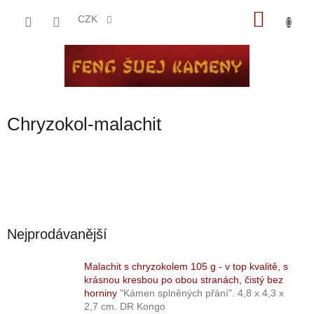
Přejít
NÁKU
na
CZK
obsah
KOŠÍK
Chryzokol-malachit
Nejprodávanější
Malachit s chryzokolem 105 g - v top kvalitě, s
krásnou kresbou po obou stranách, čistý bez
horniny
"Kámen splněných přání". 4,8 x 4,3 x
2,7 cm. DR Kongo