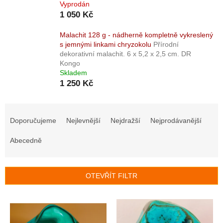
Vyprodán
1 050 Kč
Malachit 128 g - nádherně kompletně vykreslený
s jemnými linkami chryzokolu
Přírodní
dekorativní malachit. 6 x 5,2 x 2,5 cm. DR
Kongo
Skladem
1 250 Kč
Ř
a
Doporučujeme
Nejlevnější
Nejdražší
Nejprodávanější
z
e
Abecedně
n
í
p
OTEVŘÍT FILTR
r
o
V
d
ý
u
p