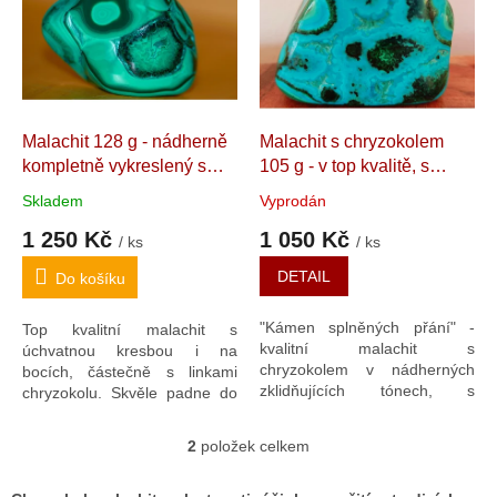
k
i
t
s
ů
p
r
o
d
Malachit 128 g - nádherně
Malachit s chryzokolem
u
kompletně vykreslený s
105 g - v top kvalitě, s
k
jemnými linkami
krásnou kresbou po obou
Skladem
Vyprodán
t
chryzokolu
Přírodní
stranách, čistý bez horniny
1 250 Kč
1 050 Kč
ů
dekorativní malachit. 6 x
"Kámen splněných přání".
/ ks
/ ks
5,2 x 2,5 cm. DR Kongo
4,8 x 4,3 x 2,7 cm. DR
DETAIL
Do košíku
Kongo
"Kámen splněných přání" -
Top kvalitní malachit s
kvalitní malachit s
úchvatnou kresbou i na
chryzokolem v nádherných
bocích, částečně s linkami
zklidňujících tónech, s
chryzokolu. Skvěle padne do
úchvatnou kresbou po obou
dlaně. Jde o
silného
stranách i bocích, umístitelný
ochránce člověka i
2
položek celkem
O
do více poloh. Již i letmý
prostoru
. Ve Feng Šuej se
v
pohled na tento minerál nás
uplatňuje k odklonu
naladí na vlnu
pohody a