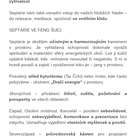
vytrvalost
.
Septárie nám také usnadní vstup do našich hlubších hladin –
do relaxace, meditace, spočinutí
ve vnitřním klidu
.
SEPTÁRIE VE FENG ŠUEJ
Septárie je skvělým
očistným a harmonizujícím
kamenem
v prostoru. Je vyhlášená schopností dokonale vyvážit
spirituální a materiální sféry energetických vlivů. Lze ji tudíž
uplatnit kdekoli, kde vnímáme nesoulad či negativitu. S ní si
hravě poradí a zajistí i vyváženost toku jin – jang v prostoru.
Posvátný
střed bytu/domu
(Tai Čchi) nebo místo, kde často
pobýváme - ukotvení
„Dračí energie“
v prostoru.
Jihovýchod – přivábení
štěstí, světla, požehnání a
prosperity
ve všech oblastech.
Západ, Osobní místnost, Kancelář – posílení
sebevědomí
,
schopností
sebevyjádření, komunikace a prezentace
bez
ostychu. Usnadňuje vyjádření
vlastních myšlenek a pocitů
.
Severozápad –
průvodcovský kámen
pro propojení