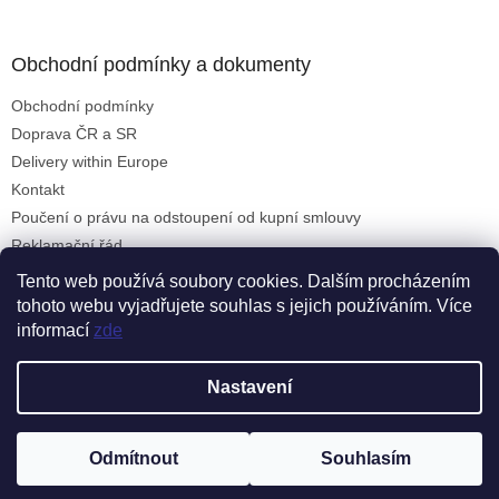
á
p
a
Obchodní podmínky a dokumenty
t
Obchodní podmínky
í
Doprava ČR a SR
Delivery within Europe
Kontakt
Poučení o právu na odstoupení od kupní smlouvy
Reklamační řád
Formulář pro uplatnění reklamace
Tento web používá soubory cookies. Dalším procházením
tohoto webu vyjadřujete souhlas s jejich používáním. Více
informací
zde
Vytvořil Shoptet
Nastavení
Copyright 2026
Michal Jeřábek - Feng Šuej Kameny
. Všechna
Odmítnout
Souhlasím
práva vyhrazena.
Upravit nastavení cookies