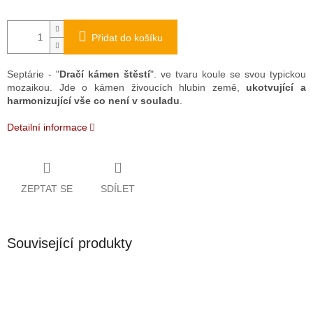
Přidat do košíku
Septárie - "
Dračí kámen štěstí
". ve tvaru koule se svou typickou
mozaikou. Jde o kámen živoucích hlubin země,
ukotvující a
harmonizující vše co není v souladu
.
Detailní informace
ZEPTAT SE
SDÍLET
Související produkty