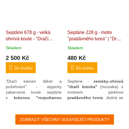
Septárie 678 g - velká
Septárie 228 g - motiv
ohnivá koule - "Dračí
"pradávného tvora" | "Dračí
kámen" v úchvatných
kámen štěstí a požehnání"
Skladem
Skladem
tónech a krásnou
Maroko. 9,1 x 8,5 cm
2 500 Kč
480 Kč
rozpukanou kresbou
Dodávána se stojánkem.
Do košíku
Do košíku
Madagaskar
"Dračí kámen štěstí a
Septárie -
zemsky-ohnivá
požehnání" - atypicky
"dračí kresba"
(mozaika) s
zabarvená koule septárie
motivem jakéhosi
s
krásnou "rozpukanou
pradávného tvora
. Jedná se
dračí kresbou"
(koule je
o septáriový řez bez speciální
komplet hladká, jenom budí
dobrušování. Jde o kámen
dojem prohlubní).
Ohnivě-
živoucích hlubin země,
zemské s
ZOBRAZIT VŠECHNY SOUVISEJÍCÍ PRODUKTY
yté
ukotvující a harmonizující
tóny
plné
"ohnivé
vše co není v souladu
.