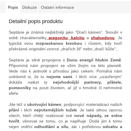
energie"
předurčují tento
skvost k podpoře
20-ti letého
Popis
Diskuze
Ostatní informace
cyklu "Ohně"
(2024 - 2044,
dle asijské kosmologie).
Detailní popis produktu
Septárie je známá nejběžněji jako “Dračí kámen“. Snoubí v
sobě charakteristiky
aragonitu
,
kalcitu
a
chalcedonu
. Je
typická svou
rozpraskanou kresbou
i růstem, kdy tvoří
překrásné originální vzorce „dračích žil“ nebo „dračí kůže“, .
Septárie je silně propojena s
živou energií hlubin Země
.
Připomíná nám propojení se vším živým na této planetě.
Vede nás k jednotě s přírodou jako cekem. Pomáhá nám
uvědomit si, že tu
nejsme sami
. I těch více „uzavřeným“
dokáže nalézt ty
nejvhodnější partnery, přátele,
pomocníky
na pouti životem, ať již v hmotné či nehmotné
sféře.
Jde též o
ukotvující kámen
, podporující materializaci našich
přání
i těch
nejniternějších tužeb
. Je také silnou oporou
všech, kteří chtějí realizovat své
nové nápady, ze srdce
tvořit
, věnovat se tomu, co je naplňuje. Dodá jim k tomu
nejen vnitřní
odhodlání a sílu
, ale i potřebnou
odvahu a