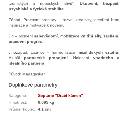
„zemských a nebeských vlivů“.
Ukotvení, bezpečí,
psychická a fyzická stabilita
.
Západ, Pracovní prostory – rozvoj kreativity, otevření bran
inspirace a motivace k novému.
Jih – posílení
sebevědomí
, mobilizace
vnitřní síly, zacílení,
pracovní progres
.
Jihozápad, Ložnice – harmonizace
mezilidských vztahů
.
Hlubší
partnerské propojení
. Nalezení
vhodného a
ideálního partnera
.
Původ: Madagaskar
Doplňkové parametry
Kategorie
:
Septárie "Dračí kámen"
Hmotnost
:
0.095 kg
Průměr koule:
:
4,1 cm
Z