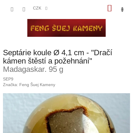
Přejít
NÁKU
na
CZK
obsah
KOŠÍK
Septárie koule Ø 4,1 cm - "Dračí
kámen štěstí a požehnání"
Madagaskar. 95 g
SEP9
Značka:
Feng Šuej Kameny