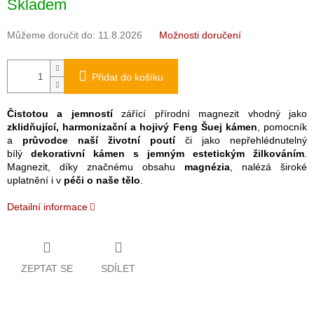
Skladem
cena:
Můžeme doručit do:
11.8.2026
Možnosti doručení
Přidat do košíku
Čistotou a jemností
zářící přírodní magnezit vhodný jako
zklidňující, harmonizační a hojivý Feng Šuej kámen
, pomocník
a
průvodce naší životní poutí
či jako nepřehlédnutelný
bílý
dekorativní kámen s jemným estetickým žilkováním
.
Magnezit, díky značnému obsahu
magnézia
, nalézá široké
uplatnění i v
péči o naše tělo
.
Detailní informace
ZEPTAT SE
SDÍLET