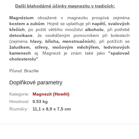
Další blahodárné účinky magnezitu v tradicích:
Magnézium
obsažené v magnezitu prospívá zejména
kostem a zubům
. Hojně se uplatňuje při
napětí, svalových
křečích
, po požití většího množství
alkoholu
, při potřebě
detoxikace
. Je osvědčeným pomocníkem při bolestech
(zejména
hlavy, břicha, menstruačních
), při potížích se
žaludkem, střevy, močovým měchýřem, ledvinových
kamenech
aj. Magnezit je znám také jako
"spalovač
cholesterolu"
.
Původ: Brazílie
Doplňkové parametry
Kategorie
:
Magnezit (Howlit)
Hmotnost
:
0.53 kg
Rozměry:
:
11,1 x 8,9 x 7,5 cm
Z
á