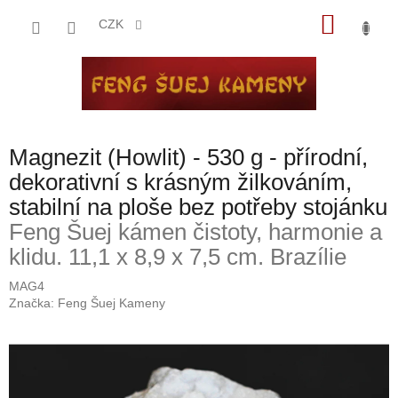
Přejít
NÁKU
na
CZK
obsah
KOŠÍK
Magnezit (Howlit) - 530 g - přírodní,
dekorativní s krásným žilkováním,
stabilní na ploše bez potřeby stojánku
Feng Šuej kámen čistoty, harmonie a
klidu. 11,1 x 8,9 x 7,5 cm. Brazílie
MAG4
Značka:
Feng Šuej Kameny