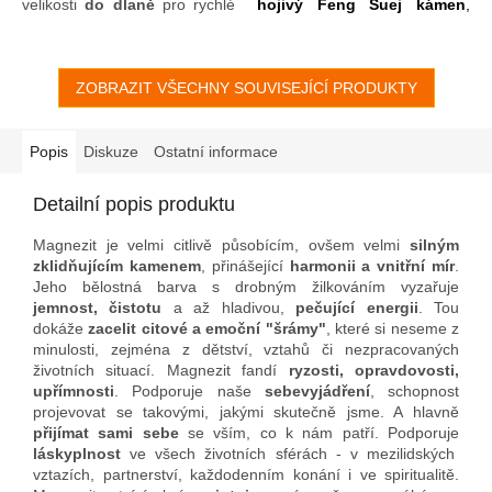
velikosti
do dlaně
pro rychlé
hojivý Feng Šuej kámen
,
tělesné i mentální zklidnění
,
pomocník a
průvodce naší
zbavení se
stresu
; vhodný též
životní poutí
či jako
na
masáže dlaní
(např. po
nepřehlédnutelný
práci na PC),
ZOBRAZIT VŠECHNY SOUVISEJÍCÍ PRODUKTY
plosek nohou
bílý
dekorativní kámen s
(akupresura),
obličeje
(jeho
jemným estetickým
ozdravení a vyhlazení vrásek),
žilkováním
. Magnezit, díky
těla (jako
energetický zdroj
značnému obsahu
magnézia
,
Popis
Diskuze
Ostatní informace
magnezia
, pro
celkovou
nalézá široké uplatnění i v
harmonizaci
/případně
péči o naše tělo
.
Detailní popis produktu
partnerskou masáž/). Široce
se uplatní i ve Feng Šuej nebo
Magnezit je velmi citlivě působícím, ovšem velmi
silným
jako
dekorativní
zklidňujícím kamenem
, přinášející
harmonii a vnitřní mír
.
kámen
umístitelný
na výšku i
Jeho bělostná barva s drobným žilkováním vyzařuje
na šířku
.
jemnost, čistotu
a až hladivou,
pečující energii
. Tou
dokáže
zacelit citové a emoční "šrámy"
, které si neseme z
minulosti, zejména z dětství, vztahů či nezpracovaných
životních situací. Magnezit fandí
ryzosti, opravdovosti,
upřímnosti
. Podporuje naše
sebevyjádření
, schopnost
projevovat se takovými, jakými skutečně jsme. A hlavně
přijímat sami sebe
se vším, co k nám patří. Podporuje
láskyplnost
ve všech životních sférách - v mezilidských
vztazích, partnerství, každodenním konání i ve spiritualitě.