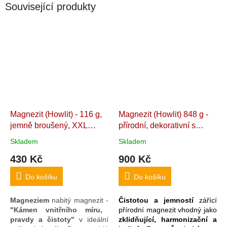
Související produkty
Magnezit (Howlit) - 116 g,
Magnezit (Howlit) 848 g -
jemně broušený, XXL
přírodní, dekorativní s
(masáže, talisman,
krásným žilkováním,
Skladem
Skladem
dekorace)
Brazílie. 4,5 x
stabilní na ploše bez
430 Kč
900 Kč
3,7 x 3,3 cm
potřeby stojánku
Feng
Šuej kámen čistoty,
Do košíku
Do košíku
harmonie a klidu. 14,3 x
8,8 x 6,2 cm. Brazílie
Magneziem
nabitý magnezit -
Čistotou a jemností
zářící
"Kámen vnitřního míru,
přírodní magnezit vhodný jako
pravdy a čistoty"
v ideální
zklidňující, harmonizační a