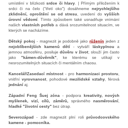
umístění v blízkosti
srdce či hlavy
. | Přímým přiložením k
srdci či na čelo ("třetí oko") dosáhneme
nejrychlejšího
zklidnění, oproštění se od stresu
, uvedení do
vyšších
úrovní vědomí
. Tímto způsobem také usnadňuje vnímání
našich
vlastních potřeb
a dává srozumitelnost situacím, ve
kterých se nacházíme.
Dětský pokoj
- magnezit je podobně jako
růženín
jeden z
nejoblíbenějších kamenů dětí
- vytváří
láskyplnou
a
jemnou atmosféru, posiluje
důvěru v život
; slouží jim často
jako
"kámen-důvěrník"
, ke kterému se utíkají v
nesrozumitelných situacích či mentálním chaosu.
Kancelář/Zasedací místnost
- pro
harmonizaci prostoru
,
vnitřní
vyrovnanost
, pohodové
mezilidské vztahy
, férová
jednání
aj.
Západní Feng Šuej zóna
- podpora
kreativity, nových
myšlenek, vizí, cílů, záměrů,
správného
nasměrování
,
hladké "životní cesty"
bez útrap.
Severozápad
- zde magnezit plní roli
průvodcovského
kamene - pomocníka.