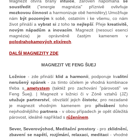
Magnezit otvírá brány
intuice
, zároveň napomáhá
se
soustředit
("energie magnézia" příznivě ovlivňuje
mozkovou činnost
a harmonizuje obě hemisféry).Umožňuje
nám
být pozorným
k sobě, ostatním i ke všemu, co nám
život přináší a
vybrat si
z toho t
o nejlepší
. Přeje
kreativitě,
novým nápadům a inovacím
. Magnezit (nesoucí esenci
magnézia) je oprávněně častým kamenem v
polodrahokamových elixírech
.
DALŠÍ MAGNEZITY ZDE
MAGNEZIT VE FENG ŠUEJ
Ložnice
- zde přináší
klid a harmonii
, podporuje kv
alitní
nerušený spánek
- za tímto účelem je vhodná kombinace
třeba s
ametystem
(taktéž pro zachování "párovosti" ve
Feng Šuej). | Magnezit v ložnici či v Zóně vztahů (JZ)
utužuje partnerství
, obvzlášť jejich
čistotu
; pro nezadané
je magnezit vhodným kamenem pro
přivábení
toho
nejvhodnějšího
partnera
- v obou případech je opět důležitá
párovost, ideálně například s
růženínem
.
Sever, Severovýchod, Meditační prostory
- pro
zklidnění,
zbavení se napětí, rozjímání, relaxaci, meditaci
- vhodné