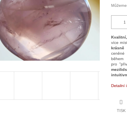
Můžeme d
Kvalitn
více mís
krásně 
ceněn
během 
pro "př
mezilid
intuitiv
Detailní
TISK