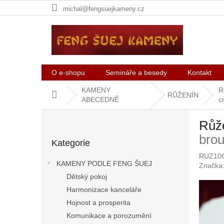
Přejít
michal@fengsuejkameny.cz
na
obsah
O e-shopu
Semináře a besedy
Kontakt
KAMENY
R
Domů
RŮŽENÍN
ABECEDNĚ
c
P
Růže
o
Přeskočit
s
brou
Kategorie
kategorie
t
RUZ10
r
KAMENY PODLE FENG ŠUEJ
Značka
a
Dětský pokoj
n
Harmonizace kanceláře
n
í
Hojnost a prosperita
p
Komunikace a porozumění