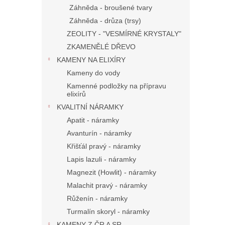
Záhněda - broušené tvary
Záhněda - drůza (trsy)
ZEOLITY - "VESMÍRNÉ KRYSTALY"
ZKAMENĚLÉ DŘEVO
KAMENY NA ELIXÍRY
Kameny do vody
Kamenné podložky na přípravu
elixírů
KVALITNÍ NÁRAMKY
Apatit - náramky
Avanturín - náramky
Křišťál pravý - náramky
Lapis lazuli - náramky
Magnezit (Howlit) - náramky
Malachit pravý - náramky
Růženín - náramky
Turmalín skoryl - náramky
KAMENY Z ČR A SR