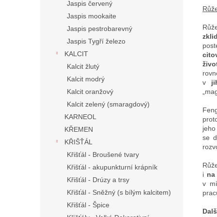
Jaspis červený
Růže
Jaspis mookaite
Růže
Jaspis pestrobarevný
zkli
Jaspis Tygří železo
post
KALCIT
cito
živo
Kalcit žlutý
rovn
Kalcit modrý
v
j
Kalcit oranžový
„ma
Kalcit zelený (smaragdový)
Fen
KARNEOL
prot
jeho
KŘEMEN
se d
KŘIŠŤÁL
rozv
Křišťál - Broušené tvary
Růže
Křišťál - akupunkturní krápník
i
na 
Křišťál - Drúzy a trsy
v mí
Křišťál - Sněžný (s bílým kalcitem)
pracu
Křišťál - Špice
Dalš