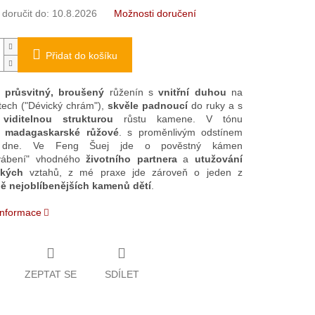
oručit do:
10.8.2026
Možnosti doručení
Přidat do košíku
í, průsvitný, broušený
růženín s
vnitřní duhou
na
tech ("Dévický chrám"),
skvěle padnoucí
do ruky a s
viditelnou strukturou
růstu kamene. V tónu
é
madagaskarské růžové
. s proměnlivým odstínem
dne. Ve Feng Šuej jde o pověstný kámen
ivábení" vhodného
životního partnera
a
utužování
ských
vztahů, z mé praxe jde zároveň o jeden z
ně nejoblíbenějších kamenů dětí
.
 informace
ZEPTAT SE
SDÍLET