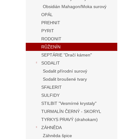
Obsidián Mahagon/Moka surový
OPÁL
PREHNIT
PYRIT
RODONIT
RŮŽENÍN
SEPTÁRIE "Dračí kámen"
SODALIT
Sodalit přírodní surový
Sodalit broušené tvary
SFALERIT
SULFIDY
STILBIT "Vesmírné krystaly"
TURMALÍN ČERNÝ - SKORYL
TYRKYS PRAVÝ (drahokam)
ZÁHNĚDA
Záhněda špice