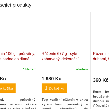
sející produkty
ín 106 g - průsvitný,
Růženín 677 g - sytě
Růženín 6
e padne do dlaně
zabarvený, dekorační,
duhami, 
tní, broušený.
broušený
Kvalitní přírodní
do dlaně
Skladem
Skladem
n lásky".
"Kámen lásky" s rovnou
lásky". M
askar. 5,3 x 4,8 x
základnou. Madagaskar.
4 x 2,2 c
 Kč
1 980 Kč
360 Kč
m
11,4 x 8,9 x 5,3 cm
o košíku
Do košíku
Extra kva
broušen
itní, průsvitný,
Top kvalitní
růženín
v extra
duhou
n
ušený
růženín
skvěle
sytém tónu,
průsvitný
a
("Dévický
oucí
do ruky, s
krásně
jemně vybroušený do