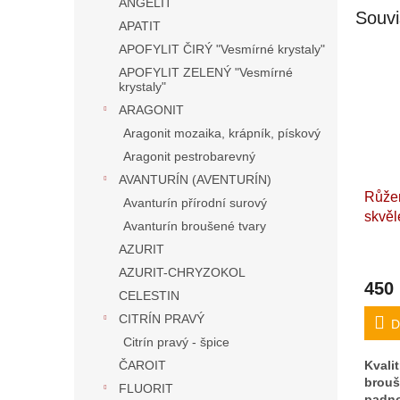
ANGELIT
Souvi
APATIT
APOFYLIT ČIRÝ "Vesmírné krystaly"
APOFYLIT ZELENÝ "Vesmírné
krystaly"
ARAGONIT
Aragonit mozaika, krápník, pískový
Aragonit pestrobarevný
AVANTURÍN (AVENTURÍN)
Růžen
Avanturín přírodní surový
skvěl
Avanturín broušené tvary
Kvali
AZURIT
"Káme
AZURIT-CHRYZOKOL
Madag
450
3,1 c
CELESTIN
CITRÍN PRAVÝ
D
Citrín pravý - špice
ČAROIT
Kval
bro
FLUORIT
padn