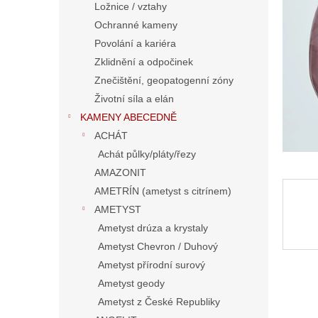
a
Ložnice / vztahy
n
Ochranné kameny
e
Povolání a kariéra
l
Zklidnění a odpočinek
Znečištění, geopatogenní zóny
Životní síla a elán
KAMENY ABECEDNĚ
ACHÁT
Achát půlky/pláty/řezy
AMAZONIT
AMETRÍN (ametyst s citrínem)
AMETYST
Ametyst drúza a krystaly
Ametyst Chevron / Duhový
Ametyst přírodní surový
Ametyst geody
Ametyst z České Republiky