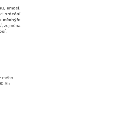
su, emocí,
aci
srdeční
o měchýře
ť,
zejména
ocí
.
ez mého
00 Sb.