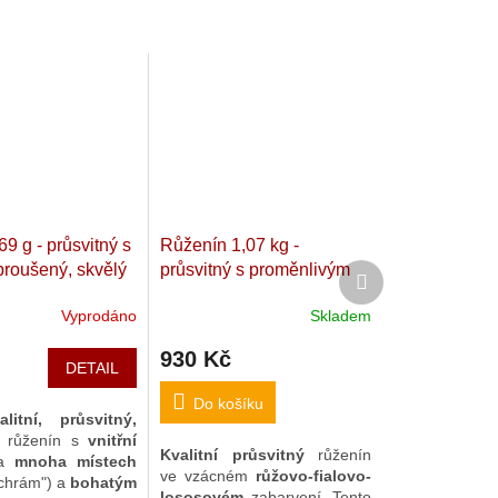
9 g - průsvitný s
Růženín 1,07 kg -
broušený, skvělý
průsvitný s proměnlivým
Další
produkt
Kvalitní "Kámen
zabarvením, umístitelný do
Vyprodáno
Skladem
adagaskar. 5,8 x
více poloh
Přírodní
m
"Kámen lásky". 15,6 x
930 Kč
13,8 x 6,6 cm. Namibie
DETAIL
Do košíku
litní, průsvitný,
ý
růženín s
vnitřní
Kvalitní
průsvitný
růženín
a
mnoha místech
ve vzácném
růžovo-fialovo-
 chrám") a
bohatým
lososovém
zabarvení.
Tento