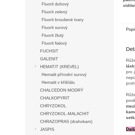
Fluorit duhový
vidit
ka
Fluorit zelený
ce
Fluorit broušené tvary
růžov
Fluorit surový
odst
Popi
Feng 
Fluorit žlutý
káme
Fluorit fialový
pro "
Det
FUCHSIT
život
utužo
GALENIT
Růž
vzta
lásk
HEMATIT (KREVEL)
zárov
pro 
nejo
Hematit přírodní surový
nepo
dětí
.
Hematit v křišťálu
proh
CHALCEDON MODRÝ
Růž
CHALKOPYRIT
pov
CHRYZOKOL
mezi
kam
CHRYZOKOL-MALACHIT
setk
CHRAZOPRAS (drahokam)
Dalš
JASPIS