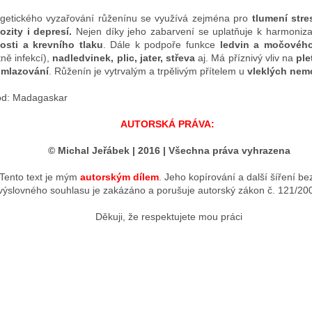
getického vyzařování růženínu se využívá zejména pro
tlumení stre
ozity i depresí.
Nejen díky jeho zabarvení se uplatňuje k harmoniz
nosti a
krevního tlaku
. Dále k podpoře funkce
ledvin a močovéh
tně infekcí),
nadledvinek, plic, jater, střeva
aj. Má příznivý vliv na
ple
mlazování
. Růženín je vytrvalým a trpělivým přítelem u
vleklých nem
d: Madagaskar
AUTORSKÁ PRÁVA:
© Michal Jeřábek | 2016 | Všechna práva vyhrazena
Tento text je mým
autorským dílem
. Jeho kopírování a další šíření b
výslovného souhlasu je zakázáno a porušuje autorský zákon č. 121/20
Děkuji, že respektujete mou práci