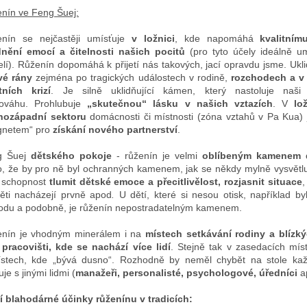
nín ve Feng Šuej:
nín se nejčastěji umísťuje
v ložnici
, kde napomáhá
kvalitním
dnění emocí a čitelnosti našich pocitů
(pro tyto účely ideálně u
elí). Růženín dopomáhá k přijetí nás takových, jací opravdu jsme. Ukl
vé rány
zejména po tragických událostech v rodině,
rozchodech a v
tních krizí
. Je silně uklidňující kámen, který nastoluje naši
ováhu. Prohlubuje
„skutečnou“ lásku v našich vztazích
. V
lo
ihozápadní sektoru
domácnosti či místnosti (zóna vztahů v Pa Kua) 
gnetem“ pro
získání nového partnerství
.
g Šuej
dětského pokoje
- růženín je velmi
oblíbeným kamenem 
o, že by pro ně byl ochranných kamenem, jak se někdy mylně vysvětlu
 schopnost
tlumit dětské emoce a přecitlivělost, rozjasnit situace
,
ěti nacházejí prvně apod
.
U dětí, které si nesou otisk, například by
odu a podobně, je růženín nepostradatelným kamenem.
nín je vhodným minerálem i na
místech setkávání rodiny a blízk
pracovišti, kde se nachází více lidí
. Stejně tak v zasedacích mís
stech, kde „bývá dusno“. Rozhodně by neměl chybět na stole ka
je s jinými lidmi (
manažeři, personalisté, psychologové, úředníci
a
í blahodárné účinky růženínu v tradicích: