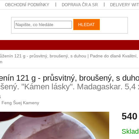
OBCHODNÍ PODMÍNKY
DOPRAVA ČR A SR
DELIVERY WI
HLEDAT
ůženín 121 g - průsvitný, broušený, s duhou | Padne do dlaně
Kvalitní
m
nín 121 g - průsvitný, broušený, s duh
šený. "Kámen lásky". Madagaskar. 5,4 
6
:
Feng Šuej Kameny
540
Měrná
Skla
cena: