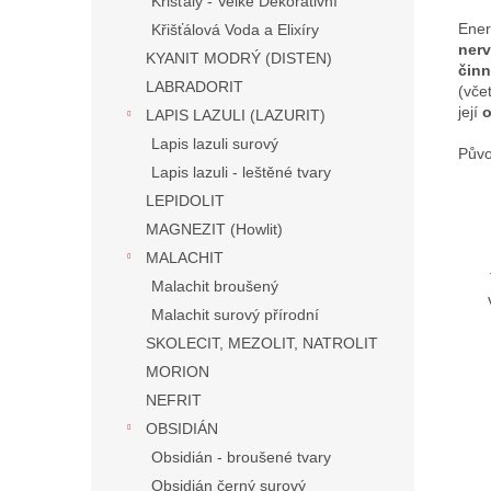
Křišťály - Velké Dekorativní
Ener
Křišťálová Voda a Elixíry
nerv
KYANIT MODRÝ (DISTEN)
čin
LABRADORIT
(vče
její
o
LAPIS LAZULI (LAZURIT)
Lapis lazuli surový
Půvo
Lapis lazuli - leštěné tvary
LEPIDOLIT
MAGNEZIT (Howlit)
MALACHIT
Malachit broušený
Malachit surový přírodní
SKOLECIT, MEZOLIT, NATROLIT
MORION
NEFRIT
OBSIDIÁN
Obsidián - broušené tvary
Obsidián černý surový