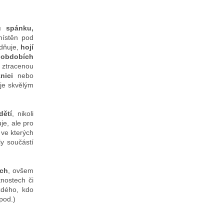
u spánku,
místěn pod
idňuje,
hojí
 obdobích
 ztracenou
žnici
nebo
je skvělým
dětí
, nikoli
je, ale pro
 ve kterých
ly součástí
ých
, ovšem
tnostech či
ždého, kdo
pod.)