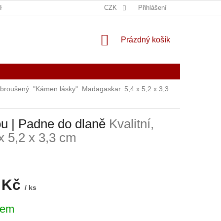
THIN EUROPE
KONTAKT
CZK
POUČENÍ O PRÁVU NA ODSTOUPEN
Přihlášení
NÁKUPNÍ
Prázdný košík
KOŠÍK
, broušený. "Kámen lásky". Madagaskar. 5,4 x 5,2 x 3,3
ou | Padne do dlaně
Kvalitní,
x 5,2 x 3,3 cm
 Kč
/ ks
dem