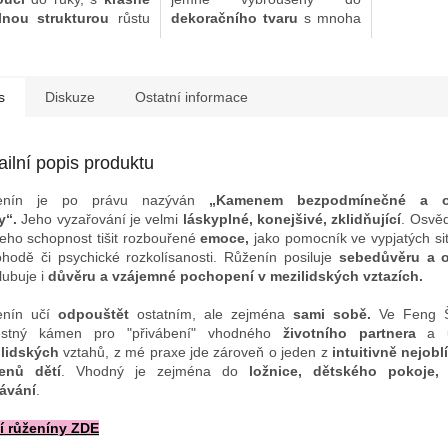
vnitřní
elnou strukturou
růstu
dekoračního tvaru
s mnoha
příjemný
mene. V tónu
pohledovými možnostmi.
placatý 
něné
madagaskarské
Tento "Kámen skutečné
ceně
é
. s proměnlivým
lásky" není "moučný"
růžové
. 
ínem během dne. Ve
(nejedná se o běžný
s
Diskuze
Ostatní informace
odst
Šuej jde o pověstný
jihoamerický růženín), navíc v
dne. P
n
průběhu dne
mění odstín
pro "při
přivábení" vhodného
odvislý od intenzity a lomu
životníh
ailní popis produktu
ního partnera
a
světla
a díky rovné základně
utužován
vání mezilidských
je stabilní na vodorovné
vztahů,
enín je po právu nazýván
„Kamenem bezpodmínečné a o
hů, z mé praxe jde
ploše.
zároveň o
y“.
Jeho vyzařování je velmi
láskyplné, konejšivé, zklidňující
. Osvě
eň o jeden z
intuitivně
nejoblíb
jeho schopnost tišit rozbouřené
emoce,
jako pomocník ve vypjatých sit
blíbenějších kamenů
dětí
.
hodě či psychické rozkolísanosti. Růženín posiluje
sebedůvěru a o
lubuje i
důvěru a vzájemné pochopení v mezilidských vztazích.
enín učí
odpouštět
ostatním, ale zejména
sami sobě.
Ve Feng Š
ěstný kámen pro "přivábení" vhodného
životního partnera
a
u
lidských
vztahů, z mé praxe jde zároveň o jeden z
intuitivně nejobl
enů dětí
. Vhodný je zejména
do
ložnice, dětského pokoje,
ávání
.
í růženíny ZDE