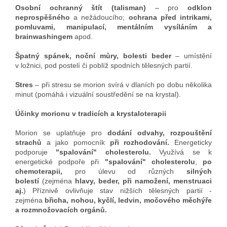
Osobní ochranný štít (talisman)
– pro
odklon
neprospěšného
a nežádoucího;
ochrana před intrikami,
pomluvami, manipulací, mentálním vysíláním a
brainwashingem
apod.
Špatný spánek, noční můry, bolesti beder
– umístění
v ložnici, pod postelí či poblíž spodních tělesných partií.
Stres
– při stresu se morion svírá v dlaních po dobu několika
minut (pomáhá i vizuální soustředění se na krystal).
Účinky morionu v tradicích a krystaloterapii
Morion se uplatňuje pro
dodání odvahy, rozpouštění
strachů
a jako pomocník
při rozhodování.
Energeticky
podporuje
"spalování" cholesterolu.
Využívá se k
energetické podpoře při
"spalování" cholesterolu
,
po
chemoterapii,
pro úlevu od různých
silných
bolestí
(zejména
hlavy, beder, při namožení, menstruaci
aj.
)
Příznivě ovlivňuje stav nižších tělesných partií -
zejména
břicha, nohou, kyčlí, ledvin, močového měchýře
a rozmnožovacích orgánů.