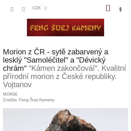
Přejít
NÁKU
na
CZK
obsah
KOŠÍK
Morion z ČR - sytě zabarvený a
lesklý "Samoléčitel" a "Dévický
chrám"
"Kámen zakončováí". Kvalitní
přírodní morion z České republiky.
Vojtanov
MOR56
Značka:
Feng Šuej Kameny