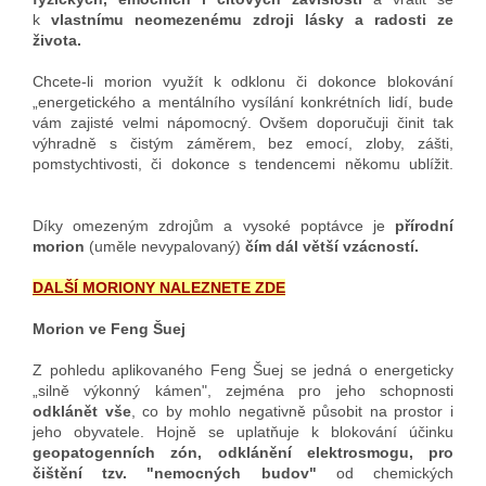
k
vlastnímu neomezenému zdroji lásky a radosti ze
života.
Chcete-li morion využít k odklonu či dokonce blokování
„energetického a mentálního vysílání konkrétních lidí, bude
vám zajisté velmi nápomocný. Ovšem doporučuji činit tak
výhradně s čistým záměrem, bez emocí, zloby, zášti,
pomstychtivosti, či dokonce s tendencemi někomu ublížit.
Díky omezeným zdrojům a vysoké poptávce je
přírodní
morion
(uměle nevypalovaný)
čím dál větší vzácností.
DALŠÍ MORIONY NALEZNETE ZDE
Morion ve Feng Šuej
Z pohledu aplikovaného Feng Šuej se jedná o energeticky
„silně výkonný kámen", zejména pro jeho schopnosti
odklánět vše
, co by mohlo negativně působit na prostor i
jeho obyvatele. Hojně se uplatňuje k blokování účinku
geopatogenních zón, odklánění elektrosmogu, pro
čištění tzv. "nemocných budov"
od chemických