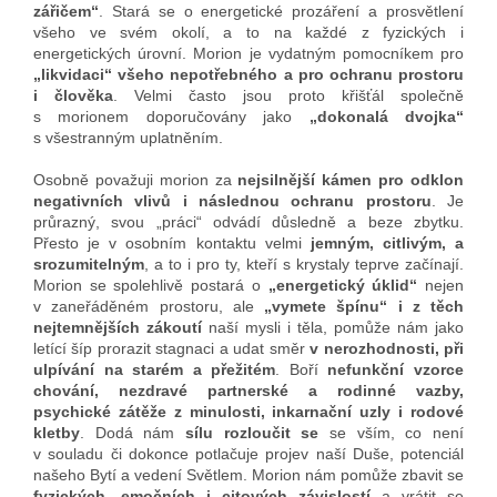
zářičem“
. Stará se o energetické prozáření a prosvětlení
všeho ve svém okolí, a to na každé z fyzických i
energetických úrovní. Morion je vydatným pomocníkem pro
„likvidaci“ všeho nepotřebného a pro ochranu prostoru
i člověka
. Velmi často jsou proto křišťál společně
s morionem doporučovány jako
„dokonalá dvojka“
s všestranným uplatněním.
Osobně považuji morion za
nejsilnější kámen pro odklon
negativních vlivů i následnou ochranu prostoru
. Je
průrazný, svou „práci“ odvádí důsledně a beze zbytku.
Přesto je v osobním kontaktu velmi
jemným, citlivým, a
srozumitelným
, a to i pro ty, kteří s krystaly teprve začínají.
Morion se spolehlivě postará o
„energetický úklid“
nejen
v zaneřáděném prostoru, ale
„vymete špínu“ i z těch
nejtemnějších zákoutí
naší mysli i těla, pomůže nám jako
letící šíp prorazit stagnaci a udat směr
v nerozhodnosti, při
ulpívání na starém a přežitém
. Boří
nefunkční vzorce
chování, nezdravé partnerské a rodinné vazby,
psychické zátěže z minulosti, inkarnační uzly i rodové
kletby
. Dodá nám
sílu rozloučit se
se vším, co není
v souladu či dokonce potlačuje projev naší Duše, potenciál
našeho Bytí a vedení Světlem. Morion nám pomůže zbavit se
fyzických, emočních i citových závislostí
a vrátit se