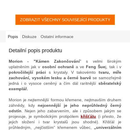
přirostlými krystaly záhnědy v
("Samoléčitel"), místy drobně i
zadní části.
Morion
osobně
s albitem. Krásný
sbírkový
považuji za
nejsilnější kámen
skvost
i "multifunkční
ochrany a odklonu
ZOBRAZIT VŠECHNY SOUVISEJÍCÍ PRODUKTY
Mistrovský krystal
" vhodný
negativního na všech
pro pokročilejší
energetickou
úrovních.
Jde o pomocníka
a harmonizační
práci,
nerozhodných,
lěčitelství
, či uplatnitelný jako
Popis
Diskuze
Ostatní informace
stagnujících, uvízlých v
silně
ochranný osobní
minulosti,
v nefunkčních
kámen
.
Detailní popis produktu
vzorcích chování,
nevyhovujících vztazích,
Morion -
"Kámen Zakončování
" s velmi širokým
sítích manipulace a tlaku z
uplatněním jak v
osobní ochraně
a ve
Feng Šue
j, tak i v
okolí. Morion učí říkat: "Už
pokročiilejší práci
s krystaly. V takovémto
tvaru, míře
ne!",
a umí to
citlivě, přesto
zachování,
vysokém lesku a černé barvě
se samozřejmě
velmi radikálně.
jedná i o vysoce ceněný a čím dál raritnější
sběratelský
exemplář.
M
orion je nejtemnější formou křemene, nejtmavším druhem
záhnědy, kdy
nejcennější je jeho neprůhledný černý
odstín
. Nejen jeho zabarvením, ale i způsobem jakým se
projevuje, je symbolickým protipólem
křišťálu
(i přesto, že
jejich složení i tvar krystalů jsou shodné). Křišťál je
průhledným, „nejčistším“ křemenem vůbec,
„univerzálním