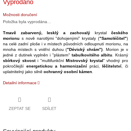
Vyprodáno
cena:
Možnosti doručení
Položka byla vyprodána…
Tmavě zabarvený,
lesklý a zachovalý
krystal
českého
morionu
s nově narotlými "dohojenými" krystaly (
"Samoléčitel"
)
na celé zadní ploše i v místech původních odloupnutí morionu, na
mnoha místech s vnitřní duhou (
"Dévický chrám")
. Morion je v
jedné z dutinek vyplněn i "plástem"
tabulkovitého albitu
. Krásný
sbírkový skvost
i "multifunkční
Mistrovský krystal
" vhodný pro
pokročilejší
energetickou a harmonizační
práci,
lěčitelství
, či
uplatnitelný jako silně
ochranný osobní kámen
.
Detailní informace
ZEPTAT SE
SDÍLET