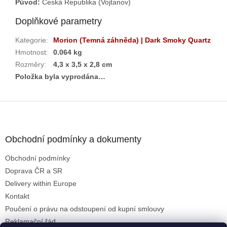
Původ:
Česká Republika (Vojtanov)
Doplňkové parametry
Kategorie
:
Morion (Temná záhněda) | Dark Smoky Quartz
Hmotnost
:
0.064 kg
Rozměry
:
4,3 x 3,5 x 2,8 cm
Položka byla vyprodána…
Z
á
p
a
Obchodní podmínky a dokumenty
t
Obchodní podmínky
í
Doprava ČR a SR
Delivery within Europe
Kontakt
Poučení o právu na odstoupení od kupní smlouvy
Reklamační řád