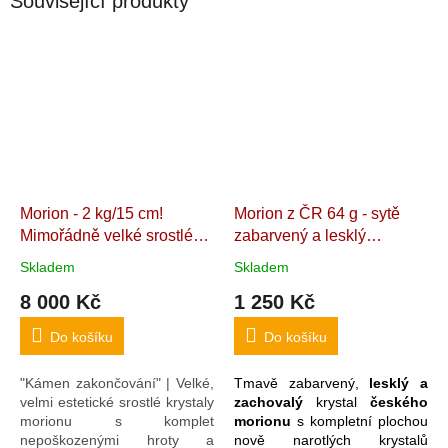
Související produkty
Morion - 2 kg/15 cm!
Morion z ČR 64 g - sytě
Mimořádně velké srostlé
zabarvený a lesklý
špice | Dunkler
"Samoléčitel" a "Dévický
Skladem
Skladem
Rauchquarz | Dark smoky
chrám"
"Kámen
8 000 Kč
1 250 Kč
quartz
Velký dekorativní
zakončování". Kvalitní
interiérový kámen. Brazílie.
přírodní morion z České
Do košíku
Do košíku
15 x 12,2 x 4,4 cm
republiky. Vojtanov. 5,1 x 4
x 2,7 cm
"Kámen zakončování" | Velké,
Tmavě zabarvený,
lesklý a
velmi estetické srostlé krystaly
zachovalý
krystal
českého
morionu s komplet
morionu
s kompletní plochou
nepoškozenými hroty a
nově narotlých krystalů