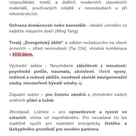
rozpouštědel, tmelů a dalších moderních stavebních
materiálů, používaných zvláště v novostavbách a při
rekonstrukcích.
Ochrana domácnosti nebo kanceláře
- ideální umístění co
nejblíže vstupním dveří (Ming Tang).
Trvalý „Energetický úklid“
a odklon nežádoucího na všech
úrovních – střed nemovitosti (Tai Chi); vhodná kombinace
s
křišťálem.
Východní sektor - Nevyřešené
záležitosti z minulosti:
psychické potíže, traumata, závislosti
. Vleklé
spory
,
rodinné a rodové zátěže, nezdravě závislé mezigenerační
vazby, neuzavřené bývalé vztahy
aj.
Západní sektor –
pro čistotu záměrů
a zhmotnění našich
vnitřních
přání a tužeb
.
Jihozápad, Ložnice – pro
opravdovost a ryzost ve
vztazích
; očista od nepotřebného. Pro nezadané ho lze
úspěšně využít pro nastolení energeticky
čistého a
láskyplného prostředí pro nového partnera
.