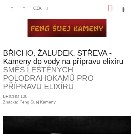
Přejít
NÁKU
na
CZK
obsah
KOŠÍK
BŘICHO, ŽALUDEK, STŘEVA -
Kameny do vody na přípravu elixíru
SMĚS LEŠTĚNÝCH
POLODRAHOKAMŮ PRO
PŘÍPRAVU ELIXÍRU
BRICHO 100
Značka:
Feng Šuej Kameny