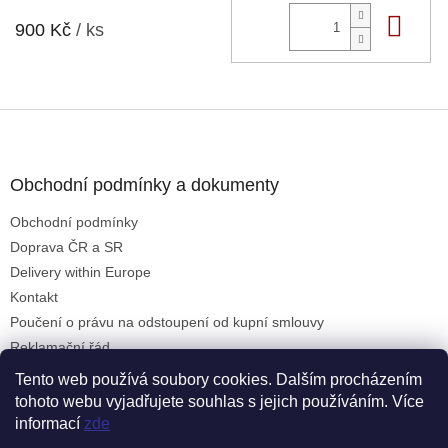
Do 
900 Kč
/ ks
Z
á
p
a
Obchodní podmínky a dokumenty
t
Obchodní podmínky
í
Doprava ČR a SR
Delivery within Europe
Kontakt
Poučení o právu na odstoupení od kupní smlouvy
Reklamační řád
Formulář pro uplatnění reklamace
Tento web používá soubory cookies. Dalším procházením
tohoto webu vyjadřujete souhlas s jejich používáním. Více
informací
zde