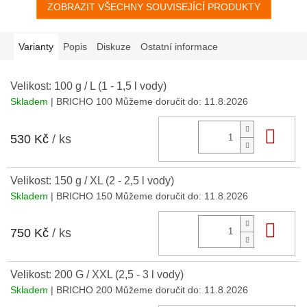
ZOBRAZIT VŠECHNY SOUVISEJÍCÍ PRODUKTY
u jater,
největšího orgánu s
ohromným množstvím funkcí,
které musí nepřetržitě
zajišťovat. Tento mix
Varianty
Popis
Diskuze
Ostatní informace
ohlazených
kamenů
podporujících
právě
jaterní
činnost a
Velikost: 100 g / L (1 - 1,5 l vody)
související
žlučník
se skládá z
Skladem
| BRICHO 100
Můžeme doručit do:
11.8.2026
heliotropu, hematitu,
červeného jaspisu a
Do 
avanturínu.
530 Kč
/ ks
Velikost: 150 g / XL (2 - 2,5 l vody)
Skladem
| BRICHO 150
Můžeme doručit do:
11.8.2026
Do 
750 Kč
/ ks
Velikost: 200 G / XXL (2,5 - 3 l vody)
Skladem
| BRICHO 200
Můžeme doručit do:
11.8.2026