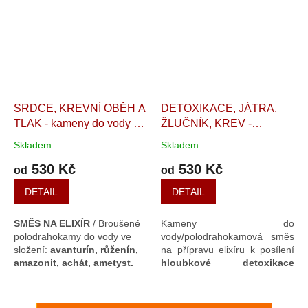
SRDCE, KREVNÍ OBĚH A
DETOXIKACE, JÁTRA,
TLAK - kameny do vody na
ŽLUČNÍK, KREV -
přípravu elixíru
směs na
Kameny do vody na
Skladem
Skladem
přípravu
přípravu elixíru
530 Kč
530 Kč
polodrahokamového elixír:
Polodrahokamová směs na
od
od
avanturín, růženín,
přípravu elixíru
DETAIL
DETAIL
amazonit, achát, ametyst
SMĚS NA ELIXÍR
/ Broušené
Kameny do
polodrahokamy do vody ve
vody/polodrahokamová směs
složení:
avanturín, růženín,
na přípravu elixíru k posílení
amazonit, achát, ametyst.
hloubkové detoxikace
organizmu
. Správná
vnitřní
očista
dle Tradiční čínské
medicíny
začíná vždy