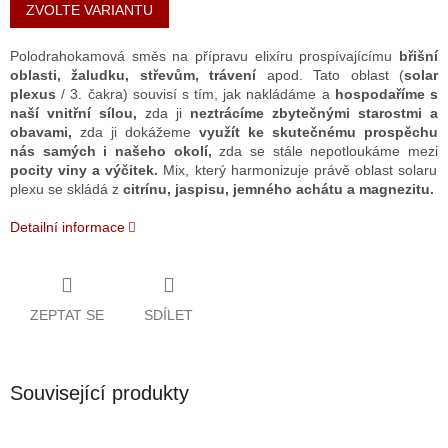
cena:
ZVOLTE VARIANTU
Polodrahokamová směs na přípravu elixíru prospívajícímu
břišní
oblasti, žaludku, střevům, trávení
apod.
Tato oblast (
solar
plexus
/ 3. čakra) souvisí s tím, jak nakládáme a
hospodaříme s
naší vnitřní sílou,
zda ji
neztrácíme zbytečnými starostmi a
obavami,
zda ji dokážeme
využít ke skutečnému prospěchu
nás samých i našeho okolí,
zda se stále nepotloukáme mezi
pocity viny a výčitek.
Mix, který harmonizuje právě oblast solaru
plexu se skládá z
citrínu, jaspisu, jemného achátu a magnezitu.
Detailní informace
ZEPTAT SE
SDÍLET
Související produkty