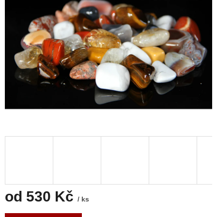
od
530 Kč
/ ks
Měrná