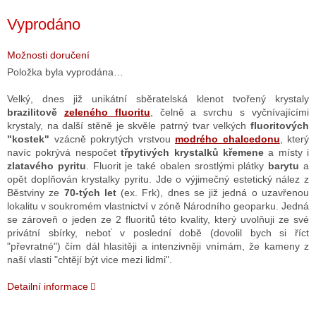
Měrná
Vyprodáno
cena:
Možnosti doručení
Položka byla vyprodána…
Velký, dnes již unikátní sběratelská klenot tvořený krystaly
brazilitově
zeleného fluoritu
, čelně a svrchu s vyčnívajícími
krystaly, na další stěně je skvěle patrný tvar velkých
fluoritových
"kostek"
vzácně pokrytých vrstvou
modrého chalcedonu
, který
navíc pokrývá nespočet
třpytivých krystalků křemene
a místy i
zlatavého pyritu
. Fluorit je také obalen srostlými plátky
barytu
a
opět doplňován krystalky pyritu. Jde o výjimečný estetický nález z
Běstviny ze
70-tých let
(ex. Frk), dnes se již jedná o uzavřenou
lokalitu v soukromém vlastnictví v zóně Národního geoparku. Jedná
se zároveň o jeden ze 2 fluoritů této kvality, který uvolňuji ze své
privátní sbírky, neboť v poslední době (dovolil bych si říct
"převratné") čím dál hlasitěji a intenzivněji vnímám, že kameny z
naší vlasti "chtějí být vice mezi lidmi".
Detailní informace