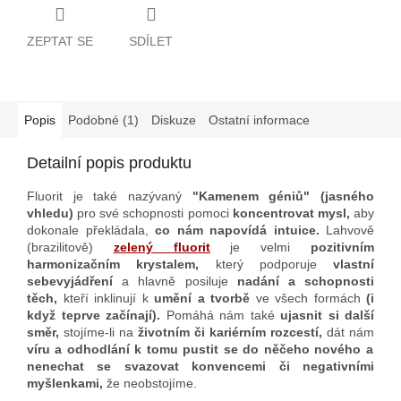
ZEPTAT SE
SDÍLET
Popis
Podobné (1)
Diskuze
Ostatní informace
Detailní popis produktu
Fluorit je také nazývaný
"Kamenem géniů" (jasného
vhledu)
pro své schopnosti pomoci
koncentrovat mysl,
aby
dokonale překládala,
co nám napovídá intuice.
Lahvově
(brazilitově)
zelený fluorit
je velmi
pozitivním
harmonizačním krystalem,
který podporuje
vlastní
sebevyjádření
a hlavně posiluje
nadání a schopnosti
těch,
kteří inklinují k
umění a tvorbě
ve všech formách
(i
když teprve začínají).
Pomáhá nám také
ujasnit si další
směr,
stojíme-li na
životním či kariérním rozcestí,
dát nám
víru a odhodlání k tomu pustit se do něčeho nového a
nenechat se svazovat konvencemi či negativními
myšlenkami,
že neobstojíme.