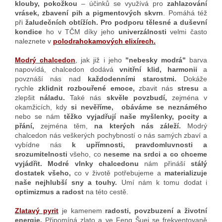
klouby, pokožkou
– účinků se využívá pro
zahlazování
vrásek, zbavení pih a pigmentových skvrn
. Pomáhá též
při
žaludečních obtížích. Pro podporu tělesné a duševní
kondice
ho v TČM díky jeho
univerzálnosti
velmi často
naleznete v
polodrahokamových elixírech.
Modrý chalcedon
, jak již i jeho
"nebesky modrá"
barva
napovídá, chalcedon dodává
vnitřní klid, harmonii
a
povznáší nás nad
každodenními starostmi.
Dokáže
rychle
zklidnit rozbouřené emoce,
zbavit nás
stresu
a
zlepšit
náladu.
Také nás
skvěle povzbudí,
zejména v
okamžicích, kdy
si nevěříme, obáváme se neznámého
nebo se nám
těžko vyjadřují naše myšlenky, pocity a
přání,
zejména těm,
na kterých nás záleží.
Modrý
chalcedon nás veškerých pochybností o nás samých zbaví a
vybídne nás
k upřímnosti, pravdomluvnosti a
srozumitelnosti
všeho, co
neseme na srdci a co chceme
vyjádřit.
Modré vlnky chalcedonu
nám přináší
stálý
dostatek všeho,
co v životě potřebujeme a
materializuje
naše nejhlubší sny a touhy.
Umí nám k tomu dodat i
optimizmus a radost
na této cestě.
Zlatavý pyrit
je kamenem
radosti, povzbuzení a životní
energie.
Připomíná zlato a ve Feng Šuej se frekventovaně