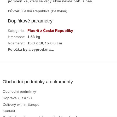
pomocníka
, který se vždy šikně někde
poblíž nás
.
Původ:
Česká Republika (Běstvina)
Doplňkové parametry
Kategorie
:
Fluorit z České Republiky
Hmotnost
:
1.53 kg
Rozměry:
:
13,3 x 10,7 x 8,6 cm
Položka byla vyprodána…
Z
á
p
a
Obchodní podmínky a dokumenty
t
Obchodní podmínky
í
Doprava ČR a SR
Delivery within Europe
Kontakt