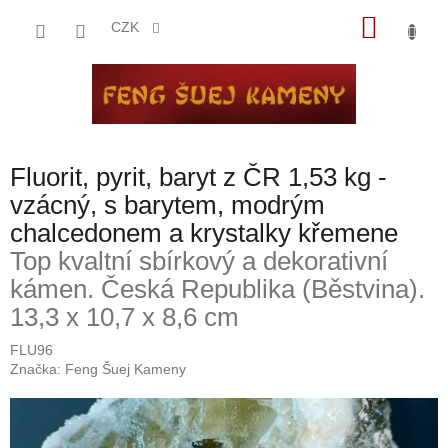
Přejít
NÁKU
na
CZK
obsah
KOŠÍK
Fluorit, pyrit, baryt z ČR 1,53 kg -
vzácný, s barytem, modrým
chalcedonem a krystalky křemene
Top kvaltní sbírkový a dekorativní
kámen. Česká Republika (Běstvina).
13,3 x 10,7 x 8,6 cm
FLU96
Značka:
Feng Šuej Kameny