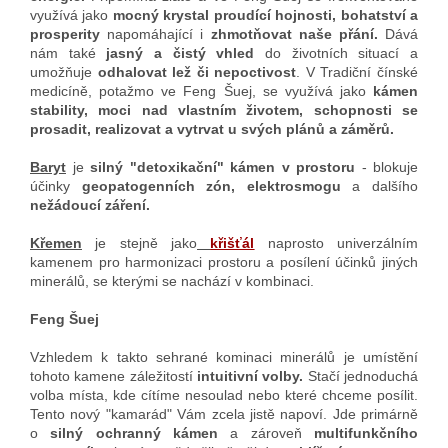
využívá jako
mocný krystal proudící hojnosti, bohatství a
prosperity
napomáhající i
zhmotňovat naše přání.
Dává
nám také
jasný a čistý vhled
do životních situací a
umožňuje
odhalovat lež či nepoctivost
. V Tradiční čínské
medicíně, potažmo ve Feng Šuej, se využívá jako
kámen
stability, moci nad vlastním životem, schopnosti se
prosadit, realizovat a vytrvat u svých plánů a záměrů.
Baryt
je
silný "detoxikační" kámen v prostoru
- blokuje
účinky
geopatogenních zón,
elektrosmogu
a dalšího
nežádoucí záření.
Křemen
je stejně jako
křišťál
naprosto univerzálním
kamenem pro harmonizaci prostoru a posílení účinků jiných
minerálů, se kterými se nachází v kombinaci.
Feng Šuej
Vzhledem k takto sehrané kominaci minerálů je umístění
tohoto kamene záležitostí
intuitivní volby.
Stačí jednoduchá
volba místa, kde cítíme nesoulad nebo které chceme posílit.
Tento nový "kamarád" Vám zcela jistě napoví. Jde primárně
o
silný ochranný kámen
a zároveň
multifunkčního