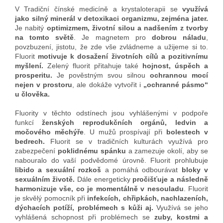
V Tradiční čínské medicíně a krystaloterapii se
využívá
jako
silný minerál v detoxikaci organizmu, zejména jater.
Je nabitý
optimizmem, životní silou a nadšením z tvorby
na tomto světě
. Je magnetem pro
dobrou náladu
,
povzbuzení, jistotu, že zde vše zvládneme a užijeme si to.
Fluorit
motivuje k dosažení životních cílů a pozitivnímu
myšlení.
Zelený fluorit přitahuje také
hojnost, úspěch a
prosperitu
.
Je pověstným svou silnou
ochrannou mocí
nejen v prostoru
, ale dokáže vytvořit i
„ochranné pásmo“
u člověka.
Fluority v těchto odstínech jsou vyhlášenými v podpoře
funkcí
ženských reprodukčních orgánů,
ledvin a
močového měchýře
. U mužů prospívají při
bolestech v
bedrech.
Fluorit se v tradičních kulturách využívá pro
zabezpečení
poklidnému spánku
a zamezuje okolí, aby se
nabouralo do vaší podvědomé úrovně. Fluorit prohlubuje
libido a sexuální rozkoš
a pomáhá odbourávat
bloky v
sexuálním životě.
Dále energeticky
pročišťuje a následně
harmonizuje vše, co je momentálně v nesouladu
. Fluorit
je skvělý pomocník při
infekcích, chřipkách, nachlazeních,
dýchacích potíží, problémech s kůži aj.
Využívá se jeho
vyhlášená schopnost při problémech se
zuby, kostmi a