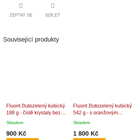
ZEPTAT SE
SDÍLET
Související produkty
Fluorit žlutozelený kubický
Fluorit žlutozelený kubický
188 g - čistě krystaly bez
542 g - s oranžovým
horniny, s goetitem a
barytem
Přírodní,
Skladem
Skladem
hematitem
Přírodní,
neupravovaný "Kámen
900 Kč
1 800 Kč
neupravovaný "Kámen
géniů". Maroko. 13,3 x 8,1