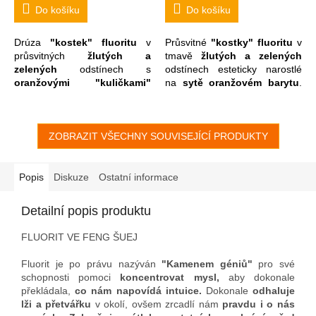
géniů". Maroko. 13,3 x 8,1
x 5,5 cm
Do košíku
Do košíku
x 5,5 cm
Drúza
"kostek" fluoritu
v
Průsvitné
"kostky" fluoritu
v
průsvitných
žlutých a
tmavě
žlutých a zelených
zelených
odstínech s
odstínech esteticky narostlé
oranžovými "kuličkami"
na
sytě oranžovém barytu
.
goethitu
na zadní stěně,
Kámen je doplněn ještě
několika
kulovitými hematity
zlatavým limonitem
, je
působivě narostlými přímo na
umístitelný do 2 estetických
fluoritech.
ZOBRAZIT VŠECHNY SOUVISEJÍCÍ PRODUKTY
poloh buď krystaly vzhůru
nebo bočně dle osobních
preferencí.
Popis
Diskuze
Ostatní informace
Detailní popis produktu
FLUORIT VE FENG ŠUEJ
Fluorit je po právu nazýván
"Kamenem géniů"
pro své
schopnosti pomoci
koncentrovat mysl,
aby dokonale
překládala,
co nám napovídá intuice.
Dokonale
odhaluje
lži a přetvářku
v okolí,
ovšem zrcadlí nám
pravdu i o nás