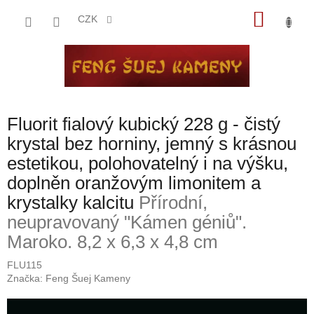
Přejít
NÁKU
na
CZK
obsah
KOŠÍK
Fluorit fialový kubický 228 g - čistý
krystal bez horniny, jemný s krásnou
estetikou, polohovatelný i na výšku,
doplněn oranžovým limonitem a
krystalky kalcitu
Přírodní,
neupravovaný "Kámen géniů".
Maroko. 8,2 x 6,3 x 4,8 cm
FLU115
Značka:
Feng Šuej Kameny