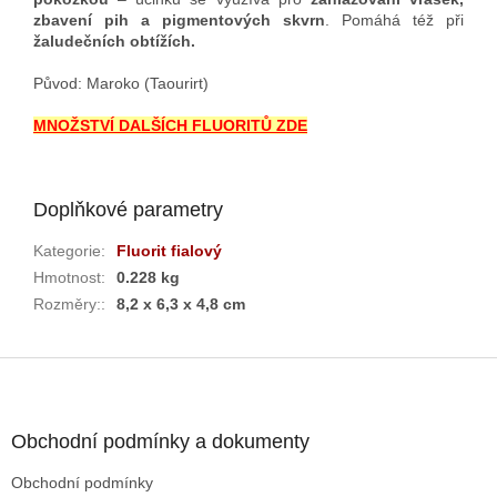
zbavení pih a pigmentových skvrn
. Pomáhá též při
žaludečních obtížích.
Původ: Maroko (Taourirt)
MNOŽSTVÍ DALŠÍCH
FLUORITŮ ZDE
Doplňkové parametry
Kategorie
:
Fluorit fialový
Hmotnost
:
0.228 kg
Rozměry:
:
8,2 x 6,3 x 4,8 cm
Z
á
p
a
Obchodní podmínky a dokumenty
t
Obchodní podmínky
í