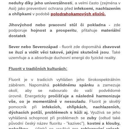
neduhy díky jeho univerzálnosti
, a velmi často (zejména v
Asii) jako preventivní ochrana před
infekcemi, nachlazením
a chřipkami
v podobě
polodrahokamových elixírů
.
Jihovýchod nebo pracovní stůl či pokladna -
zde
podporuje
hojnost a prosperitu
, přitahuje
materiální
dostatek
Sever nebo Severozápad
- fluorit zde dopomáhá
zbavovat
se iluzí a vidět věci takové, jakými skutečně jsou
. Také
uzemňuje a a absorbuje duchovní energii do fyzické reality.
Fluorit v tradičních kulturách:
Fluorit je v tradicích vyhlášen jeho širokospektrálním
záběrem. Napomáhá
poklidnému spánku
a zamezuje
okolí, aby se nabouralo do vaší podvědomé
úrovně. Energeticky
pročišťuje a následně harmonizuje
vše, co je momentálně v nesouladu
. Fluorit je skvělý
pomocník při
infekcích, chřipkách, nachlazeních,
dýchacích potíží, problémech s kůži aj.
Využívá se jeho
vyhlášená schopnost při problémech se
zuby
(odtud také
původní český název fluoritu - "kazivec"),
kostmi a klouby,
pokožkou
– účinků se využívá pro
zahlazování vrásek,