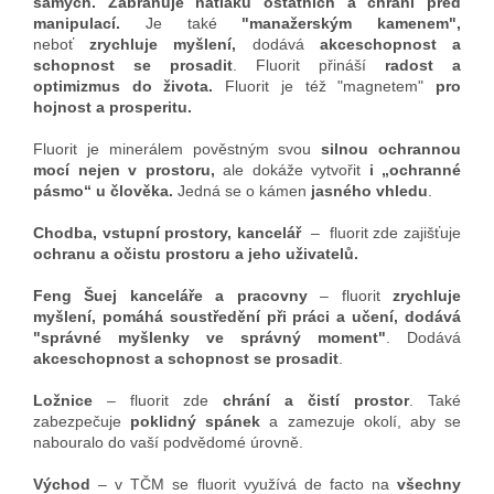
samých. Zabraňuje nátlaku ostatních a chrání před
manipulací.
Je také
"manažerským kamenem",
neboť
zrychluje myšlení,
dodává
akceschopnost a
schopnost se prosadit
. Fluorit přináší
radost a
optimizmus do života.
Fluorit je též "magnetem"
pro
hojnost a prosperitu.
Fluorit je minerálem pověstným svou
silnou ochrannou
mocí nejen v prostoru,
ale dokáže vytvořit
i „ochranné
pásmo“ u člověka.
Jedná se o kámen
jasného vhledu
.
Chodba, vstupní prostory, kancelář
– fluorit zde zajišťuje
ochranu a očistu prostoru a jeho uživatelů.
Feng Šuej kanceláře a pracovny
– fluorit
zrychluje
myšlení, pomáhá soustředění při práci a učení, dodává
"správné myšlenky ve správný moment"
. Dodává
akceschopnost a schopnost se prosadit
.
Ložnice
– fluorit zde
chrání a čistí prostor
. Také
zabezpečuje
poklidný spánek
a zamezuje okolí, aby se
nabouralo do vaší podvědomé úrovně.
Východ
– v TČM se fluorit využívá de facto na
všechny