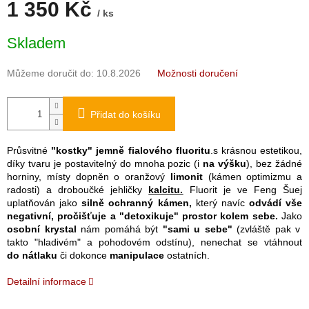
1 350 Kč
/ ks
Měrná
Skladem
cena:
Můžeme doručit do:
10.8.2026
Možnosti doručení
Přidat do košíku
Průsvitné
"kostky" jemně fialového fluoritu
.s krásnou estetikou,
díky tvaru je postavitelný do mnoha pozic (i
na výšku
), bez žádné
horniny, místy dopněn o oranžový
limonit
(kámen optimizmu a
radosti) a droboučké jehličky
kalcitu.
Fluorit je ve Feng Šuej
uplatňován jako
s
ilně ochranný kámen,
který navíc
odvádí vše
negativní, pročišťuje a "detoxikuje" prostor kolem sebe.
Jako
osobní krystal
nám pomáhá být
"sami u sebe"
(zvláště pak v
takto "hladivém" a pohodovém odstínu), nenechat se vtáhnout
do
nátlaku
či dokonce
manipulace
ostatních.
Detailní informace