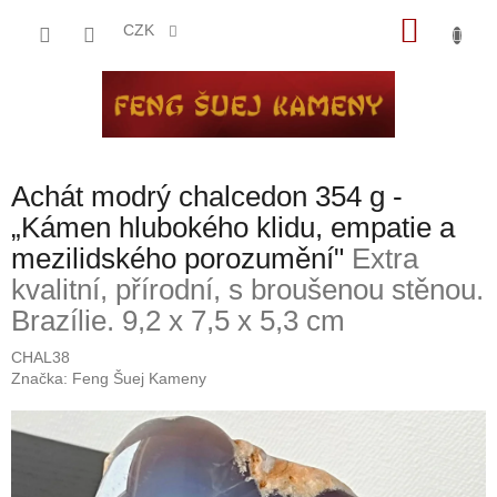
Přejít
NÁKU
na
CZK
obsah
KOŠÍK
Achát modrý chalcedon 354 g -
„Kámen hlubokého klidu, empatie a
mezilidského porozumění"
Extra
kvalitní, přírodní, s broušenou stěnou.
Brazílie. 9,2 x 7,5 x 5,3 cm
CHAL38
Značka:
Feng Šuej Kameny