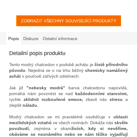
otevřenou geodu
s krustou a
čelní stěnou,
vyzařující
lemováním pastelově
hluboký vnitřní
klid, harmonii
oranžového
karneolu
. Jedná
a spokojenost
na všech
se o vzácný nález z
ZOBRAZIT VŠECHNY SOUVISEJÍCÍ PRODUKTY
pohoří
úrovních. Modrý c
halcedon je
Atlas
(kolem roku
2010
), kde
po právu nazýván
„Kamenem
se vyskytují zřídka, ve vyšších
partnerské komunikace,
polohách, navíc je velmi
empatie a vzájemného
Popis
Diskuze
Ostatní informace
náročné je nalézt a poté i
porozumění".
ručně získat z bazaltu. Tato
Detailní popis produktu
jedinečné zabarvená geoda je
přirozeně postavitelná na
Tento modrý chalcedon v podobě achátu je
čistě přírodního
výšku i šířku.
původu
. Nejedná se o na trhu běžný
chemicky namáčený
achát
v pouťově zářivých odstínech.
Jak již
"nebesky modrá"
barva chalcedonu napovídá,
pomáhá nám povznést se
nad
každodenními starostmi,
r
ychle
zklidnit rozbouřené emoce,
zbavit nás
stresu
a
zlepšit
náladu.
Modrý chalcedon se mi pravidelně osvědčuje v
oblasti
mezilidských vztahů
ve všech rovinách. Dokáže
nás
skvěle
povzbudí,
zejména v okam
žicích, kdy si nevěříme,
obáváme se neznámého nebo se nám těžko vyjadřují