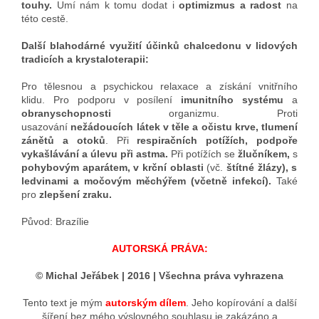
touhy.
Umí nám k tomu dodat i
optimizmus a radost
na
této cestě.
Další blahodárné využití účinků chalcedonu v lidových
tradicích a krystaloterapii:
Pro tělesnou a psychickou relaxace a získání vnitřního
klidu. Pro podporu v posílení
imunitního systému
a
obranyschopnosti
organizmu. Proti
usazování
nežádoucích látek v těle a očistu krve, tlumení
zánětů a otoků
. Při
respiračních potížích, podpoře
vykašlávání a úlevu při astma.
Při potížích se
žlučníkem,
s
pohybovým aparátem, v krční oblasti
(vč.
štítné žlázy), s
ledvinami a močovým měchýřem (včetně infekcí).
Také
pro
zlepšení zraku.
Původ: Brazílie
AUTORSKÁ PRÁVA:
© Michal Jeřábek | 2016 | Všechna práva vyhrazena
Tento text je mým
autorským dílem
. Jeho kopírování a další
šíření bez mého výslovného souhlasu je zakázáno a