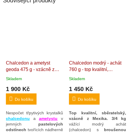
Související produkty
Chalcedon a ametyst
Chalcedon modrý - achát
geoda 475 g - vzácně z
760 g - top kvalitní,
Atlasu, s krápníky,
dekorativní s broušenou
Skladem
Skladem
lemováním karneolu
čelní stěnou
„Kámen
1 900 Kč
1 450 Kč
Výběrová sběratelská
partnerství, komunikace a
geoda. 11,8 x 10,9 x 8,4
vzájemného porozumění".
Do košíku
Do košíku
cm. Maroko
Top kvalita. 13,8 x 10 x 4,5
cm. Mexiko
Nespočet třpytivých krystalků
Top kvalitní, sběratelský,
chalcedonu
a
ametystu
v
vzácně z Mexika. 3/4 kg
jemných
pastelových
vážící modrý achát
odstínech
tvořících nádherně
(chalcedon) s
broušenou