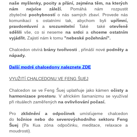
naše myšlenky, pocity a přání, zejména těm, na kterých
nám nejvíce záleží.
Pomáhá nám rozpustit
zbytečné
pochybností
o nás samých zbaví. Provede nás
komunikací s ostatními tak, abychom byli
upřímní,
pravdomluvní
a
srozumitelní
Také také
otevřeně
sdělili
vše, co si neseme
na srdci
a
chceme ostatním
vyjádřit.
Zajistí nám k tomu
"nebeské požehnání".
Chalcedon otvírá
brány tvořivosti
, přináší nové
podněty a
nápady.
Další modré chalcedony naleznete ZDE
VYUŽITÍ CHALCEDONU VE FENG ŠUEJ
Chalcedon se ve Feng Šuej uplatňuje jako kámen
očisty a
harmonizace prostoru
. V africkém šamanizmu se využíval
při rituálech zaměřených
na ovlivňování počasí.
Pro
zklidnění a odpočinek
umísťujeme chalcedon
do
ložnice nebo do severovýchodního sektoru Feng
Šuej
(Pa Kua zóna odpočinku, meditace, relaxace a
moudrosti).