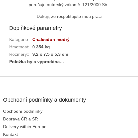
porušuje autorský zákon č. 121/2000 Sb.
Děkuji, že respektujete mou práci
Doplňkové parametry
Kategorie
:
Chalcedon modrý
Hmotnost
:
0.354 kg
Rozměry:
:
9,2 x 7,5 x 5,3 cm
Položka byla vyprodána…
Z
á
p
a
Obchodní podmínky a dokumenty
t
Obchodní podmínky
í
Doprava ČR a SR
Delivery within Europe
Kontakt