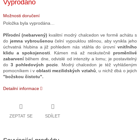
Vyprodáno
cena:
Možnosti doručení
Položka byla vyprodána…
Přírodní (nebarvený)
kvalitní modrý chalcedon ve formě achátu s
do
jemna vybroušenou
čelní vypouklou stěnou, aby vynikla jeho
úchvatná hlubina a již pohledem nás vtáhla do úrovní
vnitřního
klidu a spokojenosti
. Kámen má až neskutečně
proměnlivé
zabarvení
během dne, odvislé od intenzity a lomu; je postavitelný
do
3 pohledových pozic
. Modrý chalcedon je též
v
yhlášeným
pomocníkem i v
oblasti mezilidských vztahů
, u nichž
dbá o jejich
"božskou čistotu".
Detailní informace
ZEPTAT SE
SDÍLET