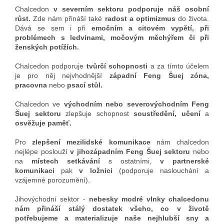
Chalcedon
v severním sektoru podporuje náš osobní
růst.
Zde nám přináší také
radost a optimizmus
do života.
Dává se sem i při
emočním a citovém vypětí, při
problémech s ledvinami, močovým měchýřem či při
ženských potížích.
Chalcedon podporuje
tvůrčí schopnosti
a za tímto účelem
je pro něj nejvhodnější
západní Feng Šuej zóna,
pracovna
nebo
psací stůl.
Chalcedon ve
východním nebo severovýchodním Feng
Šuej sektoru
zlepšuje schopnost
soustředění, učení
a
osvěžuje paměť.
Pro
zlepšení mezilidské komunikace
nám chalcedon
nejlépe poslouží
v jihozápadním Feng Šuej sektoru
nebo
na
místech setkávání
s ostatními,
v partnerské
komunikaci
pak
v ložnici
(podporuje naslouchání a
vzájemné porozumění).
Jihovýchodní sektor -
nebesky m
o
dré vlnky chalcedonu
nám přináší stálý dostatek všeho, co v životě
potřebujeme a materializuje naše nejhlubší sny a