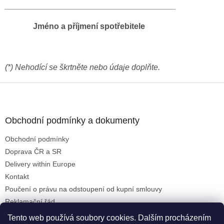
______________________________________
Jméno a příjmení spotřebitele
(*) Nehodící se škrtněte nebo údaje doplňte.
Z
á
p
a
Obchodní podmínky a dokumenty
t
Obchodní podmínky
í
Doprava ČR a SR
Delivery within Europe
Kontakt
Poučení o právu na odstoupení od kupní smlouvy
Reklamační řád
Formulář pro uplatnění reklamace
Tento web používá soubory cookies. Dalším procházením