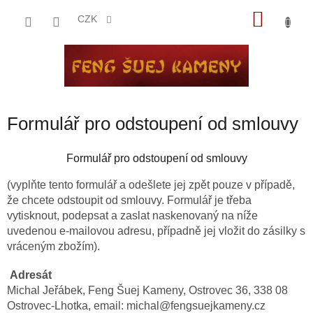
Přejít
NÁKU
na
CZK
obsah
KOŠÍK
Formulář pro odstoupení od smlouvy
Formulář pro odstoupení od smlouvy
(vyplňte tento formulář a odešlete jej zpět pouze v případě,
že chcete odstoupit od smlouvy. Formulář je třeba
vytisknout, podepsat a zaslat naskenovaný na níže
uvedenou e-mailovou adresu, případně jej vložit do zásilky s
vráceným zbožím).
Adresát
Michal Jeřábek, Feng Šuej Kameny, Ostrovec 36, 338 08
Ostrovec-Lhotka, email: michal@fengsuejkameny.cz